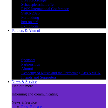
Live Recordings
Schauspielschultreffen
EWK International Conference
StäKo 2026
Fortbildung
hmt on air!
Exhibitions
Partners & Alumni
Create synergies
Treading paths together and
benefiting from each other
Partners & Alumni
Sponsors
Partnerships
Alumni
Academy of Music and the Performing Arts AMDK
Friends and Supporters
News & Service
Find out more
Informing and communicating
News & Service
Press Release