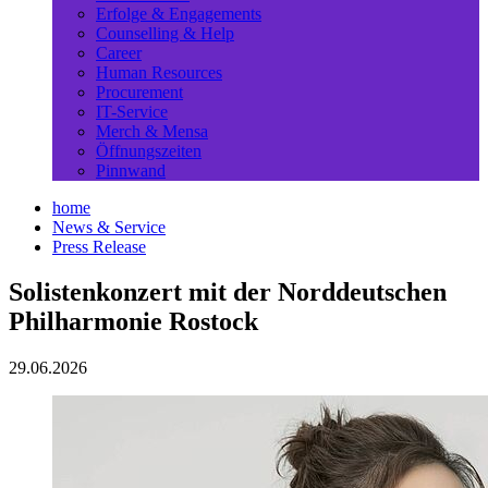
Erfolge & Engagements
Counselling & Help
Career
Human Resources
Procurement
IT-Service
Merch & Mensa
Öffnungszeiten
Pinnwand
home
News & Service
Press Release
Solistenkonzert mit der Norddeutschen
Philharmonie Rostock
29.06.2026