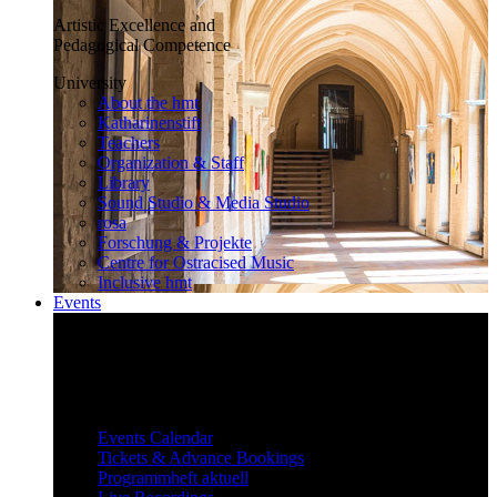
Artistic Excellence and
Pedagogical Competence
University
About the hmt
Katharinenstift
Teachers
Organization & Staff
Library
Sound Studio & Media Studio
rosa
Forschung & Projekte
Centre for Ostracised Music
Inclusive hmt
Events
Inspiring and surprising
Our diverse events attract and inspire
a large audience.
Events
Events Calendar
Tickets & Advance Bookings
Programmheft aktuell