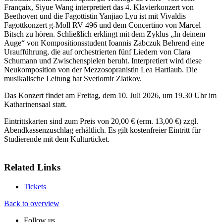
Françaix, Siyue Wang interpretiert das 4. Klavierkonzert von
Beethoven und die Fagottistin Yanjiao Lyu ist mit Vivaldis
Fagottkonzert g-Moll RV 496 und dem Concertino von Marcel
Bitsch zu hören. Schließlich erklingt mit dem Zyklus „In deinem
Auge“ von Kompositionsstudent Ioannis Zabczuk Behrend eine
Uraufführung, die auf orchestrierten fünf Liedern von Clara
Schumann und Zwischenspielen beruht. Interpretiert wird diese
Neukomposition von der Mezzosopranistin Lea Hartlaub. Die
musikalische Leitung hat Svetlomir Zlatkov.
Das Konzert findet am Freitag, dem 10. Juli 2026, um 19.30 Uhr im
Katharinensaal statt.
Eintrittskarten sind zum Preis von 20,00 € (erm. 13,00 €) zzgl.
Abendkassenzuschlag erhältlich. Es gilt kostenfreier Eintritt für
Studierende mit dem Kulturticket.
Related Links
Tickets
Back to overview
Follow us