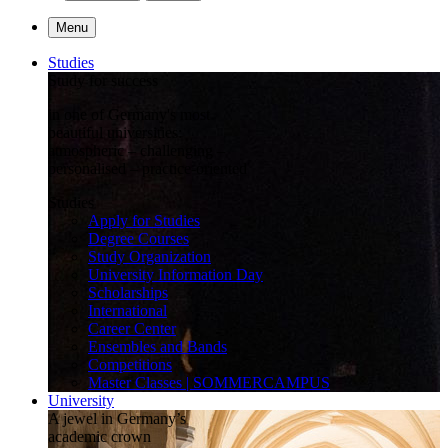
Menu
Studies
Study for success
in one of Germany's most
beautiful universities:
atmospheric – challenging –
personalised – practice-oriented
Studies
Apply for Studies
Degree Courses
Study Organization
University Information Day
Scholarships
International
Career Center
Ensembles and Bands
Competitions
Master Classes | SOMMERCAMPUS
University
A jewel in Germany’s
academic crown