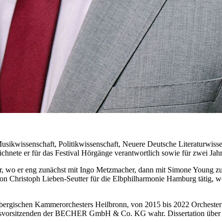
usikwissenschaft, Politikwissenschaft, Neuere Deutsche Literaturwisse
hnete er für das Festival Hörgänge verantwortlich sowie für zwei Ja
r, wo er eng zunächst mit Ingo Metzmacher, dann mit Simone Young zus
on Christoph Lieben-Seutter für die Elbphilharmonie Hamburg tätig,
mbergischen Kammerorchesters Heilbronn, von 2015 bis 2022 Orchest
eiratsvorsitzenden der BECHER GmbH & Co. KG wahr. Dissertation über 