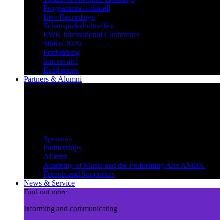
Programmheft aktuell
Live Recordings
Schauspielschultreffen
EWK International Conference
StäKo 2026
Fortbildung
hmt on air!
Exhibitions
Partners & Alumni
Create synergies
Treading paths together and
benefiting from each other
Partners & Alumni
Sponsors
Partnerships
Alumni
Academy of Music and the Performing Arts AMDK
Friends and Supporters
News & Service
Find out more
Informing and communicating