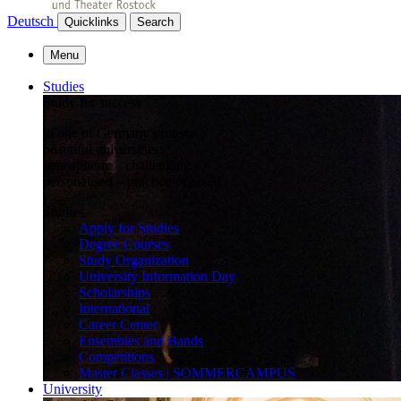
Deutsch
Quicklinks
Search
Menu
Studies
Study for success
in one of Germany's most
beautiful universities:
atmospheric – challenging –
personalised – practice-oriented
Studies
Apply for Studies
Degree Courses
Study Organization
University Information Day
Scholarships
International
Career Center
Ensembles and Bands
Competitions
Master Classes | SOMMERCAMPUS
University