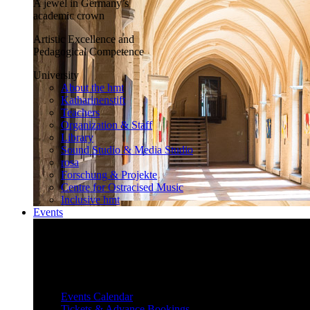
A jewel in Germany’s
academic crown
Artistic Excellence and
Pedagogical Competence
University
About the hmt
Katharinenstift
Teachers
Organization & Staff
Library
Sound Studio & Media Studio
rosa
Forschung & Projekte
Centre for Ostracised Music
Inclusive hmt
Events
Inspiring and surprising
Our diverse events attract and inspire
a large audience.
Events
Events Calendar
Tickets & Advance Bookings