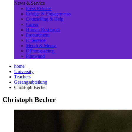
News & Service
Press Release
Erfolge & Engagements
Counselling & Help
Career
Human Resources
Procurement
IT-Service
Merch & Mensa
Öffnungszeiten
Pinnwand
home
University
Teachers
Gesangsabteilung
Christoph Becher
Christoph Becher