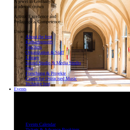
A jewel in Germany’s
academic crown
Artistic Excellence and
Pedagogical Competence
University
About the hmt
Katharinenstift
Teachers
Organization & Staff
Library
Sound Studio & Media Studio
rosa
Forschung & Projekte
Centre for Ostracised Music
Inclusive hmt
Events
Inspiring and surprising
Our diverse events attract and inspire
a large audience.
Events
Events Calendar
Tickets & Advance Bookings