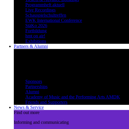
Programmheft aktuell
Live Recordings
Schauspielschultreffen
EWK International Conference
StäKo 2026
Fortbildung
hmt on air!
Exhibitions
Partners & Alumni
Create synergies
Treading paths together and
benefiting from each other
Partners & Alumni
Sponsors
Partnerships
Alumni
Academy of Music and the Performing Arts AMDK
Friends and Supporters
News & Service
Find out more
Informing and communicating