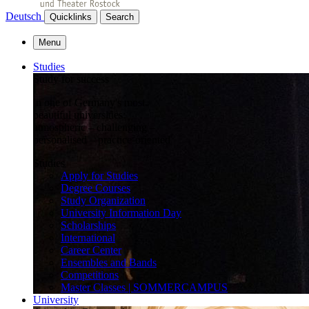
Deutsch
Quicklinks
Search
Menu
Studies
Study for success
in one of Germany's most
beautiful universities:
atmospheric – challenging –
personalised – practice-oriented
Studies
Apply for Studies
Degree Courses
Study Organization
University Information Day
Scholarships
International
Career Center
Ensembles and Bands
Competitions
Master Classes | SOMMERCAMPUS
University