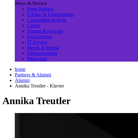
News & Service
Press Release
Erfolge & Engagements
Counselling & Help
Career
Human Resources
Procurement
IT-Service
Merch & Mensa
Öffnungszeiten
Pinnwand
home
Partners & Alumni
Alumni
Annika Treutler - Klavier
Annika Treutler