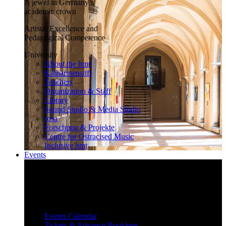
A jewel in Germany’s
academic crown
Artistic Excellence and
Pedagogical Competence
University
About the hmt
Katharinenstift
Teachers
Organization & Staff
Library
Sound Studio & Media Studio
rosa
Forschung & Projekte
Centre for Ostracised Music
Inclusive hmt
Events
Inspiring and surprising
Our diverse events attract and inspire
a large audience.
Events
Events Calendar
Tickets & Advance Bookings