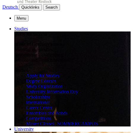
Deutsch
Quicklinks
Search
Menu
Studies
Study for success
in one of Germany's most
beautiful universities:
atmospheric – challenging –
personalised – practice-oriented
Studies
Apply for Studies
Degree Courses
Study Organization
University Information Day
Scholarships
International
Career Center
Ensembles and Bands
Competitions
Master Classes | SOMMERCAMPUS
University