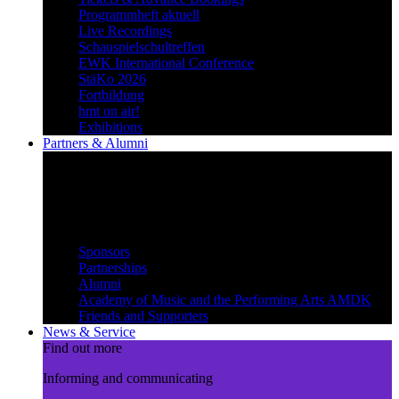
Programmheft aktuell
Live Recordings
Schauspielschultreffen
EWK International Conference
StäKo 2026
Fortbildung
hmt on air!
Exhibitions
Partners & Alumni
Create synergies
Treading paths together and
benefiting from each other
Partners & Alumni
Sponsors
Partnerships
Alumni
Academy of Music and the Performing Arts AMDK
Friends and Supporters
News & Service
Find out more
Informing and communicating