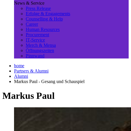
News & Service
Press Release
Erfolge & Engagements
Counselling & Help
Career
Human Resources
Procurement
IT-Service
Merch & Mensa
Öffnungszeiten
Pinnwand
home
Partners & Alumni
Alumni
Markus Paul - Gesang und Schauspiel
Markus Paul