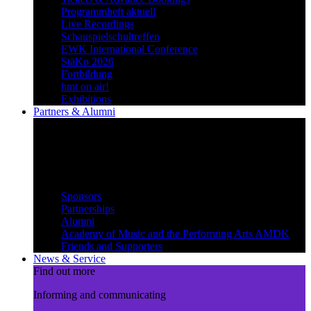
Programmheft aktuell
Live Recordings
Schauspielschultreffen
EWK International Conference
StäKo 2026
Fortbildung
hmt on air!
Exhibitions
Partners & Alumni
Create synergies
Treading paths together and
benefiting from each other
Partners & Alumni
Sponsors
Partnerships
Alumni
Academy of Music and the Performing Arts AMDK
Friends and Supporters
News & Service
Find out more
Informing and communicating