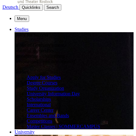
Deutsch
Quicklinks
Search
Menu
Studies
Study for success
in one of Germany's most
beautiful universities:
atmospheric – challenging –
personalised – practice-oriented
Studies
Apply for Studies
Degree Courses
Study Organization
University Information Day
Scholarships
International
Career Center
Ensembles and Bands
Competitions
Master Classes | SOMMERCAMPUS
University