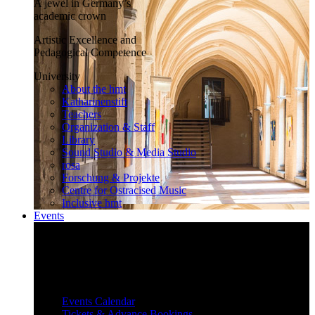
A jewel in Germany’s
academic crown
Artistic Excellence and
Pedagogical Competence
University
About the hmt
Katharinenstift
Teachers
Organization & Staff
Library
Sound Studio & Media Studio
rosa
Forschung & Projekte
Centre for Ostracised Music
Inclusive hmt
Events
Inspiring and surprising
Our diverse events attract and inspire
a large audience.
Events
Events Calendar
Tickets & Advance Bookings