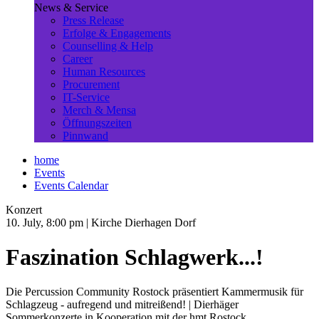
News & Service
Press Release
Erfolge & Engagements
Counselling & Help
Career
Human Resources
Procurement
IT-Service
Merch & Mensa
Öffnungszeiten
Pinnwand
home
Events
Events Calendar
Konzert
10. July, 8:00 pm
| Kirche Dierhagen Dorf
Faszination Schlagwerk...!
Die Percussion Community Rostock präsentiert Kammermusik für
Schlagzeug - aufregend und mitreißend! | Dierhäger
Sommerkonzerte in Kooperation mit der hmt Rostock