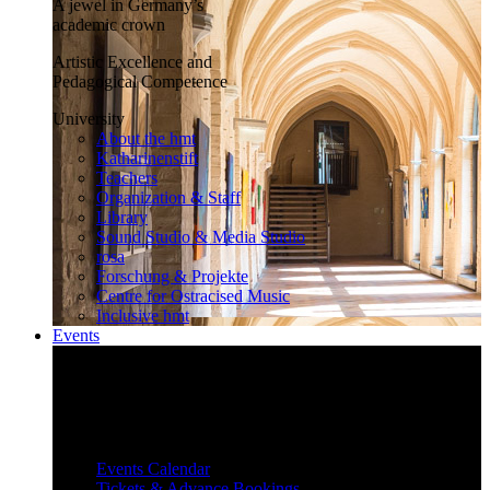
A jewel in Germany’s
academic crown
Artistic Excellence and
Pedagogical Competence
University
About the hmt
Katharinenstift
Teachers
Organization & Staff
Library
Sound Studio & Media Studio
rosa
Forschung & Projekte
Centre for Ostracised Music
Inclusive hmt
Events
Inspiring and surprising
Our diverse events attract and inspire
a large audience.
Events
Events Calendar
Tickets & Advance Bookings