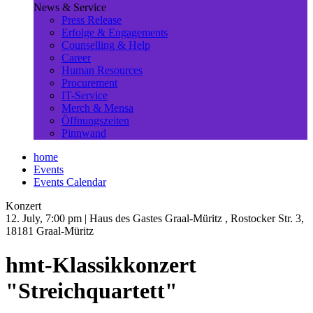
News & Service
Press Release
Erfolge & Engagements
Counselling & Help
Career
Human Resources
Procurement
IT-Service
Merch & Mensa
Öffnungszeiten
Pinnwand
home
Events
Events Calendar
Konzert
12. July, 7:00 pm
| Haus des Gastes Graal-Müritz , Rostocker Str. 3,
18181 Graal-Müritz
hmt-Klassikkonzert
"Streichquartett"