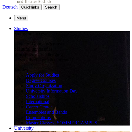
Deutsch
Quicklinks
Search
Menu
Studies
Study for success
in one of Germany's most
beautiful universities:
atmospheric – challenging –
personalised – practice-oriented
Studies
Apply for Studies
Degree Courses
Study Organization
University Information Day
Scholarships
International
Career Center
Ensembles and Bands
Competitions
Master Classes | SOMMERCAMPUS
University