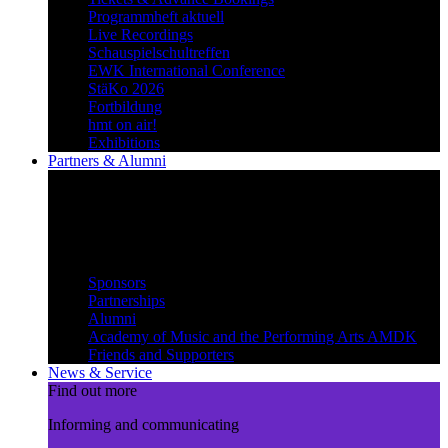
Programmheft aktuell
Live Recordings
Schauspielschultreffen
EWK International Conference
StäKo 2026
Fortbildung
hmt on air!
Exhibitions
Partners & Alumni
Create synergies
Treading paths together and
benefiting from each other
Partners & Alumni
Sponsors
Partnerships
Alumni
Academy of Music and the Performing Arts AMDK
Friends and Supporters
News & Service
Find out more
Informing and communicating