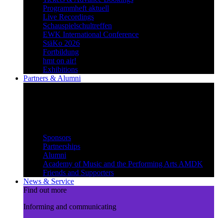
Programmheft aktuell
Live Recordings
Schauspielschultreffen
EWK International Conference
StäKo 2026
Fortbildung
hmt on air!
Exhibitions
Partners & Alumni
Create synergies
Treading paths together and
benefiting from each other
Partners & Alumni
Sponsors
Partnerships
Alumni
Academy of Music and the Performing Arts AMDK
Friends and Supporters
News & Service
Find out more
Informing and communicating