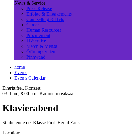
News & Service
Press Release
Erfolge & Engagements
Counselling & Help
Career
Human Resources
Procurement
IT-Service
Merch & Mensa
Öffnungszeiten
Pinnwand
home
Events
Events Calendar
Eintritt frei, Konzert
03. June, 8:00 pm
| Kammermusiksaal
Klavierabend
Studierende der Klasse Prof. Bernd Zack
Location: