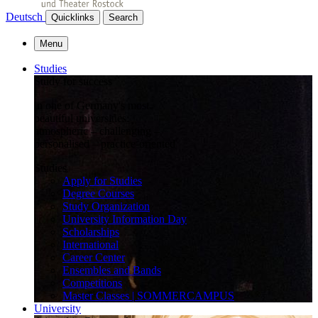
Deutsch
Quicklinks
Search
Menu
Studies
Study for success
in one of Germany's most
beautiful universities:
atmospheric – challenging –
personalised – practice-oriented
Studies
Apply for Studies
Degree Courses
Study Organization
University Information Day
Scholarships
International
Career Center
Ensembles and Bands
Competitions
Master Classes | SOMMERCAMPUS
University