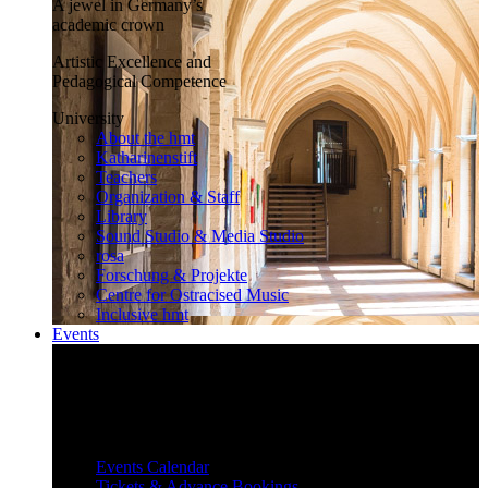
A jewel in Germany’s
academic crown
Artistic Excellence and
Pedagogical Competence
University
About the hmt
Katharinenstift
Teachers
Organization & Staff
Library
Sound Studio & Media Studio
rosa
Forschung & Projekte
Centre for Ostracised Music
Inclusive hmt
Events
Inspiring and surprising
Our diverse events attract and inspire
a large audience.
Events
Events Calendar
Tickets & Advance Bookings