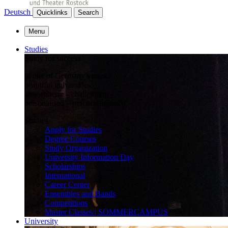
Deutsch
Quicklinks
Search
Menu
Studies
Study for success
in one of Germany's most
beautiful universities:
atmospheric – challenging –
personalised – practice-oriented
Studies
Apply for Studies
Degree Courses
Study Organization
University Information Day
Scholarships
International
Career Center
Ensembles and Bands
Competitions
Master Classes | SOMMERCAMPUS
University