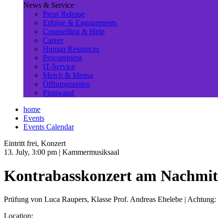
News & Service
Press Release
Erfolge & Engagements
Counselling & Help
Career
Human Resources
Procurement
IT-Service
Merch & Mensa
Öffnungszeiten
Pinnwand
home
Events
Events Calendar
Eintritt frei, Konzert
13. July, 3:00 pm
| Kammermusiksaal
Kontrabasskonzert am Nachmit
Prüfung von Luca Raupers, Klasse Prof. Andreas Ehelebe | Achtung: D
Location: