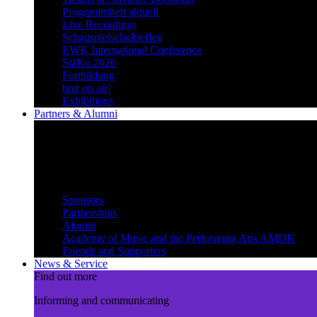
Programmheft aktuell
Live Recordings
Schauspielschultreffen
EWK International Conference
StäKo 2026
Fortbildung
hmt on air!
Exhibitions
Partners & Alumni
Create synergies
Treading paths together and
benefiting from each other
Partners & Alumni
Sponsors
Partnerships
Alumni
Academy of Music and the Performing Arts AMDK
Friends and Supporters
News & Service
Find out more
Informing and communicating