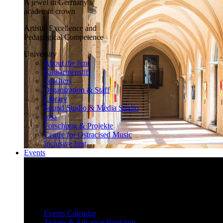
A jewel in Germany’s
academic crown
Artistic Excellence and
Pedagogical Competence
University
About the hmt
Katharinenstift
Teachers
Organization & Staff
Library
Sound Studio & Media Studio
rosa
Forschung & Projekte
Centre for Ostracised Music
Inclusive hmt
Events
Inspiring and surprising
Our diverse events attract and inspire
a large audience.
Events
Events Calendar
Tickets & Advance Bookings