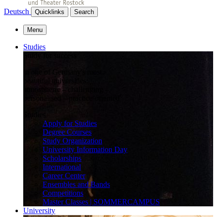
Deutsch
Quicklinks
Search
Menu
Studies
Study for success
in one of Germany's most
beautiful universities:
atmospheric – challenging –
personalised – practice-oriented
Studies
Apply for Studies
Degree Courses
Study Organization
University Information Day
Scholarships
International
Career Center
Ensembles and Bands
Competitions
Master Classes | SOMMERCAMPUS
University