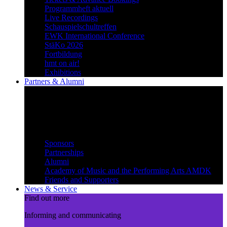
Programmheft aktuell
Live Recordings
Schauspielschultreffen
EWK International Conference
StäKo 2026
Fortbildung
hmt on air!
Exhibitions
Partners & Alumni
Create synergies
Treading paths together and
benefiting from each other
Partners & Alumni
Sponsors
Partnerships
Alumni
Academy of Music and the Performing Arts AMDK
Friends and Supporters
News & Service
Find out more
Informing and communicating