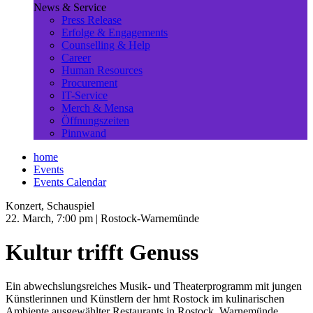
News & Service
Press Release
Erfolge & Engagements
Counselling & Help
Career
Human Resources
Procurement
IT-Service
Merch & Mensa
Öffnungszeiten
Pinnwand
home
Events
Events Calendar
Konzert, Schauspiel
22. March, 7:00 pm
| Rostock-Warnemünde
Kultur trifft Genuss
Ein abwechslungsreiches Musik- und Theaterprogramm mit jungen
Künstlerinnen und Künstlern der hmt Rostock im kulinarischen
Ambiente ausgewählter Restaurants in Rostock, Warnemünde,