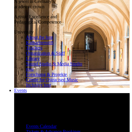
A jewel in Germany’s
academic crown
Artistic Excellence and
Pedagogical Competence
University
About the hmt
Katharinenstift
Teachers
Organization & Staff
Library
Sound Studio & Media Studio
rosa
Forschung & Projekte
Centre for Ostracised Music
Inclusive hmt
Events
Inspiring and surprising
Our diverse events attract and inspire
a large audience.
Events
Events Calendar
Tickets & Advance Bookings