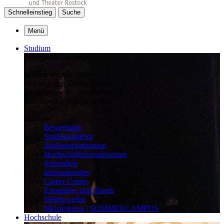
Schnelleinstieg
Suche
Menü
Studium
Erfolgreich studieren
in einer der schönsten
Hochschulen Deutschlands:
stimmungsvoll – anspruchsvoll –
individuell – praxisorientiert
Studium
Bewerbung
Studienangebot
Studienorganisation
Hochschulinformationstag
Stipendien
Internationales
Career Center
Ensembles und Bands
Wettbewerbe
Meisterkurse | SOMMERCAMPUS
Hochschule