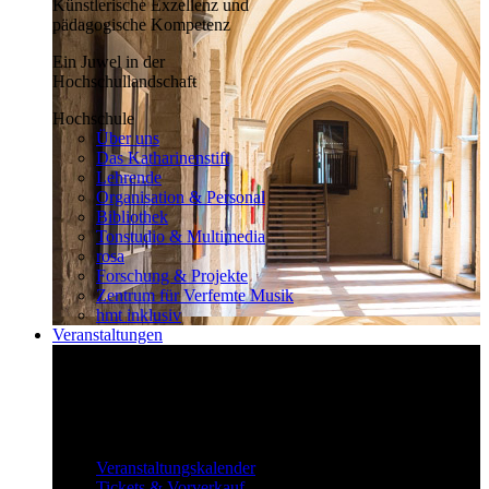
Künstlerische Exzellenz und
pädagogische Kompetenz
Ein Juwel in der
Hochschullandschaft
Hochschule
Über uns
Das Katharinenstift
Lehrende
Organisation & Personal
Bibliothek
Tonstudio & Multimedia
rosa
Forschung & Projekte
Zentrum für Verfemte Musik
hmt inklusiv
Veranstaltungen
Klassisch bis überraschend
Die vielfältigen Veranstaltungen locken
fast täglich ein großes Publikum.
Veranstaltungen
Veranstaltungskalender
Tickets & Vorverkauf