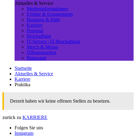
Aktuelles & Service
Medieninformationen
Erfolge & Engagements
Beratung & Hilfe
Karriere
Personal
Beschaffung
IT-Service | IT-Beschaffung
Merch & Mensa
Öffnungszeiten
Pinnwand
Startseite
Aktuelles & Service
Karriere
Praktika
Derzeit haben wir keine offenen Stellen zu besetzen.
zurück zu
KARRIERE
Folgen Sie uns
Instagram