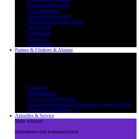
Programmheft aktuell
Live-Mitschnitte
Schauspielschultreffen
Internationale Tagung EWK
StäKo 2026
Fortbildung
hmt on air!
Ausstellungen
Partner & Förderer & Alumni
Synergien schaffen
Gemeinsam Wege beschreiten und
voneinander profitieren.
Partner & Förderer & Alumni
Sponsoren
Kooperationen
Unser Alumni-Netzwerk
Akademie für Musik und Darstellende Kunst AMDK
Freunde und Förderer e.V.
Aktuelles & Service
Mehr erfahren
Informieren und kommunizieren