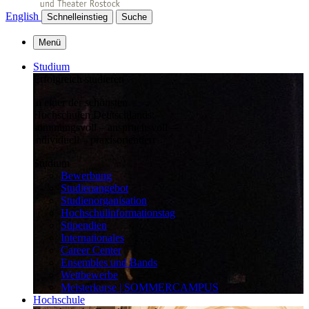
English
Schnelleinstieg
Suche
Menü
Studium
Erfolgreich studieren
in einer der schönsten
Hochschulen Deutschlands:
stimmungsvoll – anspruchsvoll –
individuell – praxisorientiert
Studium
Bewerbung
Studienangebot
Studienorganisation
Hochschulinformationstag
Stipendien
Internationales
Career Center
Ensembles und Bands
Wettbewerbe
Meisterkurse | SOMMERCAMPUS
Hochschule