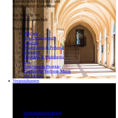
Künstlerische Exzellenz und
pädagogische Kompetenz
Ein Juwel in der
Hochschullandschaft
Hochschule
Über uns
Das Katharinenstift
Lehrende
Organisation & Personal
Bibliothek
Tonstudio & Multimedia
rosa
Forschung & Projekte
Zentrum für Verfemte Musik
hmt inklusiv
Veranstaltungen
Klassisch bis überraschend
Die vielfältigen Veranstaltungen locken
fast täglich ein großes Publikum.
Veranstaltungen
Veranstaltungskalender
Tickets & Vorverkauf