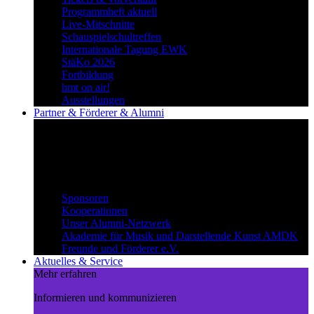
Programmheft aktuell
Live-Mitschnitte
Schauspielschultreffen
Internationale Tagung EWK
StäKo 2026
Fortbildung
hmt on air!
Ausstellungen
Partner & Förderer & Alumni
Synergien schaffen
Gemeinsam Wege beschreiten und
voneinander profitieren.
Partner & Förderer & Alumni
Sponsoren
Kooperationen
Unser Alumni-Netzwerk
Akademie für Musik und Darstellende Kunst AMDK
Freunde und Förderer e.V.
Aktuelles & Service
Mehr erfahren
Informieren und kommunizieren