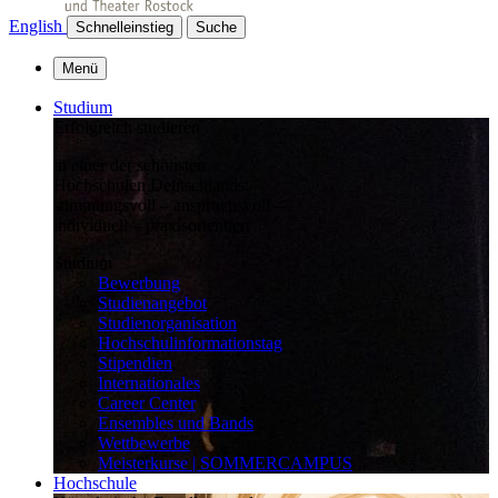
English
Schnelleinstieg
Suche
Menü
Studium
Erfolgreich studieren
in einer der schönsten
Hochschulen Deutschlands:
stimmungsvoll – anspruchsvoll –
individuell – praxisorientiert
Studium
Bewerbung
Studienangebot
Studienorganisation
Hochschulinformationstag
Stipendien
Internationales
Career Center
Ensembles und Bands
Wettbewerbe
Meisterkurse | SOMMERCAMPUS
Hochschule