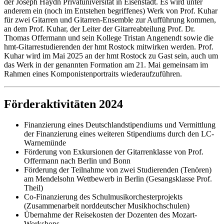
der Joseph Haydn Privatuniversität in Eisenstadt. Es wird unter
anderem ein (noch im Entstehen begriffenes) Werk von Prof. Kuhar
für zwei Gitarren und Gitarren-Ensemble zur Aufführung kommen,
an dem Prof. Kuhar, der Leiter der Gitarreabteilung Prof. Dr.
Thomas Offermann und sein Kollege Tristan Angenendt sowie die
hmt-Gitarrestudierenden der hmt Rostock mitwirken werden. Prof.
Kuhar wird im Mai 2025 an der hmt Rostock zu Gast sein, auch um
das Werk in der genannten Formation am 21. Mai gemeinsam im
Rahmen eines Komponistenportraits wiederaufzuführen.
Förderaktivitäten 2024
Finanzierung eines Deutschlandstipendiums und Vermittlung
der Finanzierung eines weiteren Stipendiums durch den LC-
Warnemünde
Förderung von Exkursionen der Gitarrenklasse von Prof.
Offermann nach Berlin und Bonn
Förderung der Teilnahme von zwei Studierenden (Tenören)
am Mendelsohn Wettbewerb in Berlin (Gesangsklasse Prof.
Theil)
Co-Finanzierung des Schulmusikorchesterprojekts
(Zusammenarbeit norddeutscher Musikhochschulen)
Übernahme der Reisekosten der Dozenten des Mozart-
Workshops