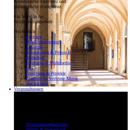
Künstlerische Exzellenz und
pädagogische Kompetenz
Ein Juwel in der
Hochschullandschaft
Hochschule
Über uns
Das Katharinenstift
Lehrende
Organisation & Personal
Bibliothek
Tonstudio & Multimedia
rosa
Forschung & Projekte
Zentrum für Verfemte Musik
hmt inklusiv
Veranstaltungen
Klassisch bis überraschend
Die vielfältigen Veranstaltungen locken
fast täglich ein großes Publikum.
Veranstaltungen
Veranstaltungskalender
Tickets & Vorverkauf