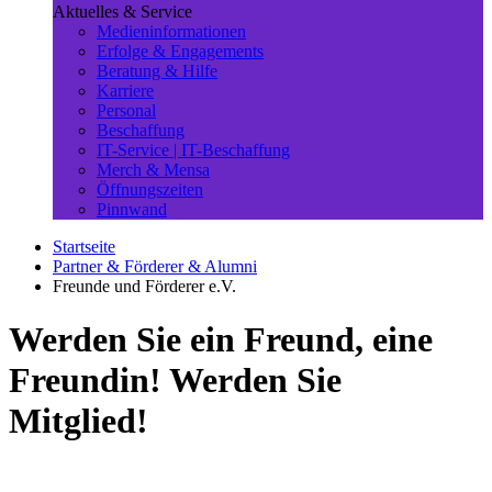
Aktuelles & Service
Medieninformationen
Erfolge & Engagements
Beratung & Hilfe
Karriere
Personal
Beschaffung
IT-Service | IT-Beschaffung
Merch & Mensa
Öffnungszeiten
Pinnwand
Startseite
Partner & Förderer & Alumni
Freunde und Förderer e.V.
Werden Sie ein Freund, eine
Freundin! Werden Sie
Mitglied!