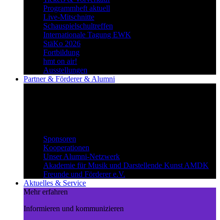
Programmheft aktuell
Live-Mitschnitte
Schauspielschultreffen
Internationale Tagung EWK
StäKo 2026
Fortbildung
hmt on air!
Ausstellungen
Partner & Förderer & Alumni
Synergien schaffen
Gemeinsam Wege beschreiten und
voneinander profitieren.
Partner & Förderer & Alumni
Sponsoren
Kooperationen
Unser Alumni-Netzwerk
Akademie für Musik und Darstellende Kunst AMDK
Freunde und Förderer e.V.
Aktuelles & Service
Mehr erfahren
Informieren und kommunizieren