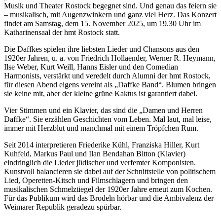
Musik und Theater Rostock begegnet sind. Und genau das feiern sie
– musikalisch, mit Augenzwinkern und ganz viel Herz. Das Konzert
findet am Samstag, dem 15. November 2025, um 19.30 Uhr im
Katharinensaal der hmt Rostock statt.
Die Daffkes spielen ihre liebsten Lieder und Chansons aus den
1920er Jahren, u. a. von Friedrich Hollaender, Werner R. Heymann,
Ilse Weber, Kurt Weill, Hanns Eisler und den Comedian
Harmonists, verstärkt und veredelt durch Alumni der hmt Rostock,
für diesen Abend eigens vereint als „Daffke Band“. Blumen bringen
sie keine mit, aber der kleine grüne Kaktus ist garantiert dabei.
Vier Stimmen und ein Klavier, das sind die „Damen und Herren
Daffke“. Sie erzählen Geschichten vom Leben. Mal laut, mal leise,
immer mit Herzblut und manchmal mit einem Tröpfchen Rum.
Seit 2014 interpretieren Friederike Kühl, Franziska Hiller, Kurt
Kuhfeld, Markus Paul und Ilan Bendahan Bitton (Klavier)
eindringlich die Lieder jüdischer und verfemter Komponisten.
Kunstvoll balancieren sie dabei auf der Schnittstelle von politischem
Lied, Operetten-Kitsch und Filmschlagern und bringen den
musikalischen Schmelztiegel der 1920er Jahre erneut zum Kochen.
Für das Publikum wird das Brodeln hörbar und die Ambivalenz der
Weimarer Republik geradezu spürbar.