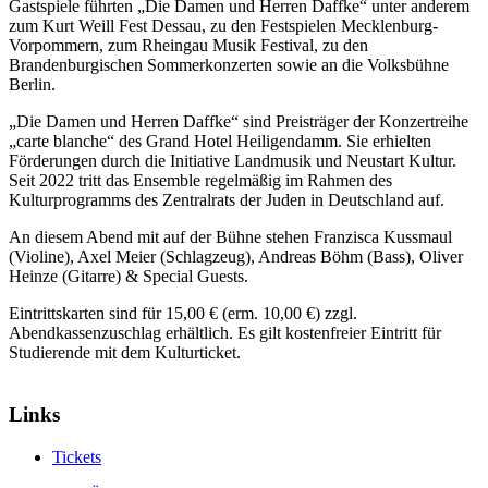
Gastspiele führten „Die Damen und Herren Daffke“ unter anderem
zum Kurt Weill Fest Dessau, zu den Festspielen Mecklenburg-
Vorpommern, zum Rheingau Musik Festival, zu den
Brandenburgischen Sommerkonzerten sowie an die Volksbühne
Berlin.
„Die Damen und Herren Daffke“ sind Preisträger der Konzertreihe
„carte blanche“ des Grand Hotel Heiligendamm. Sie erhielten
Förderungen durch die Initiative Landmusik und Neustart Kultur.
Seit 2022 tritt das Ensemble regelmäßig im Rahmen des
Kulturprogramms des Zentralrats der Juden in Deutschland auf.
An diesem Abend mit auf der Bühne stehen Franzisca Kussmaul
(Violine), Axel Meier (Schlagzeug), Andreas Böhm (Bass), Oliver
Heinze (Gitarre) & Special Guests.
Eintrittskarten sind für 15,00 € (erm. 10,00 €) zzgl.
Abendkassenzuschlag erhältlich. Es gilt kostenfreier Eintritt für
Studierende mit dem Kulturticket.
Links
Tickets