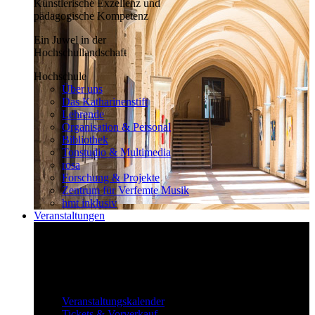
Künstlerische Exzellenz und
pädagogische Kompetenz
Ein Juwel in der
Hochschullandschaft
Hochschule
Über uns
Das Katharinenstift
Lehrende
Organisation & Personal
Bibliothek
Tonstudio & Multimedia
rosa
Forschung & Projekte
Zentrum für Verfemte Musik
hmt inklusiv
Veranstaltungen
Klassisch bis überraschend
Die vielfältigen Veranstaltungen locken
fast täglich ein großes Publikum.
Veranstaltungen
Veranstaltungskalender
Tickets & Vorverkauf