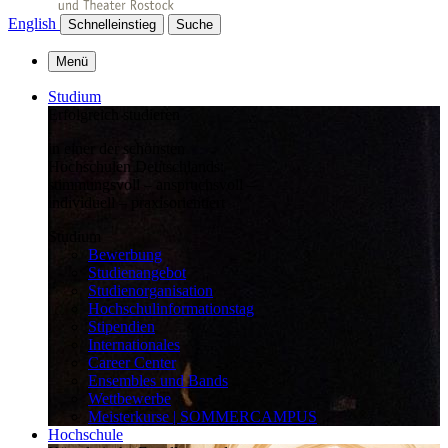
English
Schnelleinstieg
Suche
Menü
Studium
Erfolgreich studieren
in einer der schönsten
Hochschulen Deutschlands:
stimmungsvoll – anspruchsvoll –
individuell – praxisorientiert
Studium
Bewerbung
Studienangebot
Studienorganisation
Hochschulinformationstag
Stipendien
Internationales
Career Center
Ensembles und Bands
Wettbewerbe
Meisterkurse | SOMMERCAMPUS
Hochschule