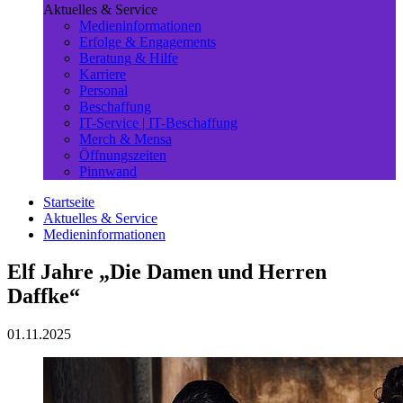
Aktuelles & Service
Medieninformationen
Erfolge & Engagements
Beratung & Hilfe
Karriere
Personal
Beschaffung
IT-Service | IT-Beschaffung
Merch & Mensa
Öffnungszeiten
Pinnwand
Startseite
Aktuelles & Service
Medieninformationen
Elf Jahre „Die Damen und Herren
Daffke“
01.11.2025