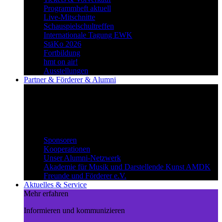
Programmheft aktuell
Live-Mitschnitte
Schauspielschultreffen
Internationale Tagung EWK
StäKo 2026
Fortbildung
hmt on air!
Ausstellungen
Partner & Förderer & Alumni
Synergien schaffen
Gemeinsam Wege beschreiten und
voneinander profitieren.
Partner & Förderer & Alumni
Sponsoren
Kooperationen
Unser Alumni-Netzwerk
Akademie für Musik und Darstellende Kunst AMDK
Freunde und Förderer e.V.
Aktuelles & Service
Mehr erfahren
Informieren und kommunizieren