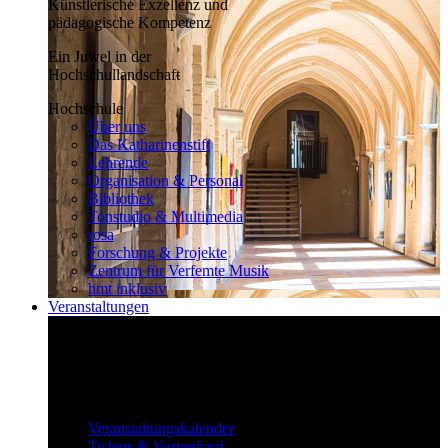
Künstlerische Exzellenz und
pädagogische Kompetenz
Ein Juwel in der
Hochschullandschaft
Hochschule
Über uns
Das Katharinenstift
Lehrende
Organisation & Personal
Bibliothek
Tonstudio & Multimedia
rosa
Forschung & Projekte
Zentrum für Verfemte Musik
hmt inklusiv
Veranstaltungen
Klassisch bis überraschend
Die vielfältigen Veranstaltungen locken
fast täglich ein großes Publikum.
Veranstaltungen
Veranstaltungskalender
Tickets & Vorverkauf