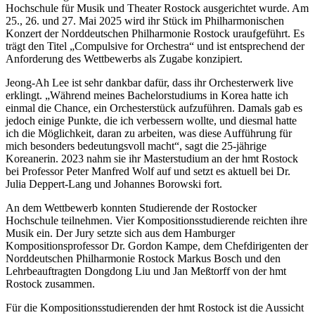
Hochschule für Musik und Theater Rostock ausgerichtet wurde. Am
25., 26. und 27. Mai 2025 wird ihr Stück im Philharmonischen
Konzert der Norddeutschen Philharmonie Rostock uraufgeführt. Es
trägt den Titel „Compulsive for Orchestra“ und ist entsprechend der
Anforderung des Wettbewerbs als Zugabe konzipiert.
Jeong-Ah Lee ist sehr dankbar dafür, dass ihr Orchesterwerk live
erklingt. „Während meines Bachelorstudiums in Korea hatte ich
einmal die Chance, ein Orchesterstück aufzuführen. Damals gab es
jedoch einige Punkte, die ich verbessern wollte, und diesmal hatte
ich die Möglichkeit, daran zu arbeiten, was diese Aufführung für
mich besonders bedeutungsvoll macht“, sagt die 25-jährige
Koreanerin. 2023 nahm sie ihr Masterstudium an der hmt Rostock
bei Professor Peter Manfred Wolf auf und setzt es aktuell bei Dr.
Julia Deppert-Lang und Johannes Borowski fort.
An dem Wettbewerb konnten Studierende der Rostocker
Hochschule teilnehmen. Vier Kompositionsstudierende reichten ihre
Musik ein. Der Jury setzte sich aus dem Hamburger
Kompositionsprofessor Dr. Gordon Kampe, dem Chefdirigenten der
Norddeutschen Philharmonie Rostock Markus Bosch und den
Lehrbeauftragten Dongdong Liu und Jan Meßtorff von der hmt
Rostock zusammen.
Für die Kompositionsstudierenden der hmt Rostock ist die Aussicht