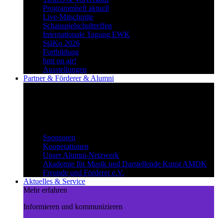
Programmheft aktuell
Live-Mitschnitte
Schauspielschultreffen
Internationale Tagung EWK
StäKo 2026
Fortbildung
hmt on air!
Ausstellungen
Partner & Förderer & Alumni
Synergien schaffen
Gemeinsam Wege beschreiten und
voneinander profitieren.
Partner & Förderer & Alumni
Sponsoren
Kooperationen
Unser Alumni-Netzwerk
Akademie für Musik und Darstellende Kunst AMDK
Freunde und Förderer e.V.
Aktuelles & Service
Mehr erfahren
Informieren und kommunizieren