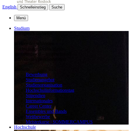
English
Schnelleinstieg
Suche
Menü
Studium
Erfolgreich studieren
in einer der schönsten
Hochschulen Deutschlands:
stimmungsvoll – anspruchsvoll –
individuell – praxisorientiert
Studium
Bewerbung
Studienangebot
Studienorganisation
Hochschulinformationstag
Stipendien
Internationales
Career Center
Ensembles und Bands
Wettbewerbe
Meisterkurse | SOMMERCAMPUS
Hochschule