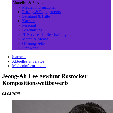
Aktuelles & Service
Medieninformationen
Erfolge & Engagements
Beratung & Hilfe
Karriere
Personal
Beschaffung
IT-Service | IT-Beschaffung
Merch & Mensa
Öffnungszeiten
Pinnwand
Startseite
Aktuelles & Service
Medieninformationen
Jeong-Ah Lee gewinnt Rostocker
Kompositionswettbewerb
04.04.2025