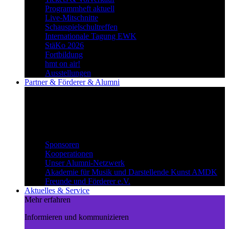
Programmheft aktuell
Live-Mitschnitte
Schauspielschultreffen
Internationale Tagung EWK
StäKo 2026
Fortbildung
hmt on air!
Ausstellungen
Partner & Förderer & Alumni
Synergien schaffen
Gemeinsam Wege beschreiten und
voneinander profitieren.
Partner & Förderer & Alumni
Sponsoren
Kooperationen
Unser Alumni-Netzwerk
Akademie für Musik und Darstellende Kunst AMDK
Freunde und Förderer e.V.
Aktuelles & Service
Mehr erfahren
Informieren und kommunizieren