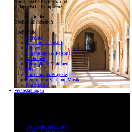
Künstlerische Exzellenz und
pädagogische Kompetenz
Ein Juwel in der
Hochschullandschaft
Hochschule
Über uns
Das Katharinenstift
Lehrende
Organisation & Personal
Bibliothek
Tonstudio & Multimedia
rosa
Forschung & Projekte
Zentrum für Verfemte Musik
hmt inklusiv
Veranstaltungen
Klassisch bis überraschend
Die vielfältigen Veranstaltungen locken
fast täglich ein großes Publikum.
Veranstaltungen
Veranstaltungskalender
Tickets & Vorverkauf