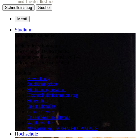
Schnelleinstieg
Suche
Menü
Studium
Erfolgreich studieren
in einer der schönsten
Hochschulen Deutschlands:
stimmungsvoll – anspruchsvoll –
individuell – praxisorientiert
Studium
Bewerbung
Studienangebot
Studienorganisation
Hochschulinformationstag
Stipendien
Internationales
Career Center
Ensembles und Bands
Wettbewerbe
Meisterkurse | SOMMERCAMPUS
Hochschule