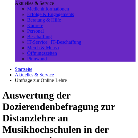
Aktuelles & Service
Medieninformationen
Erfolge & Engagements
Beratung & Hilfe
Karriere
Personal
Beschaffung
IT-Service | IT-Beschaffung
Merch & Mensa
Öffnungszeiten
Pinnwand
Startseite
Aktuelles & Service
Umfrage zur Online-Lehre
Auswertung der
Dozierendenbefragung zur
Distanzlehre an
Musikhochschulen in der