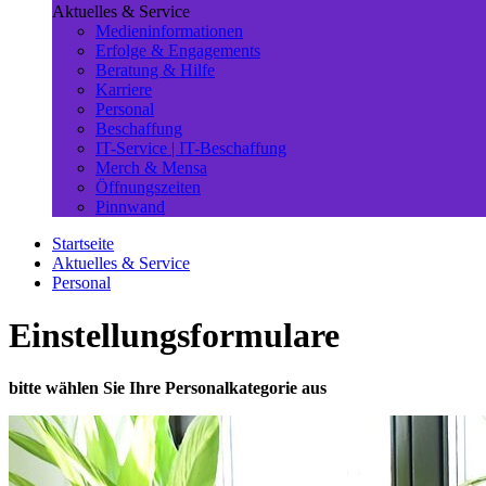
Aktuelles & Service
Medieninformationen
Erfolge & Engagements
Beratung & Hilfe
Karriere
Personal
Beschaffung
IT-Service | IT-Beschaffung
Merch & Mensa
Öffnungszeiten
Pinnwand
Startseite
Aktuelles & Service
Personal
Einstellungsformulare
bitte wählen Sie Ihre Personalkategorie aus