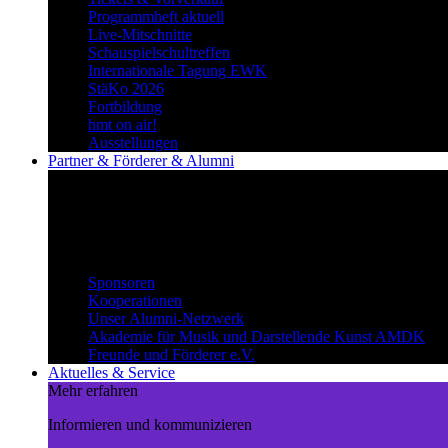
Programmheft aktuell
Live-Mitschnitte
Schauspielschultreffen
Internationale Tagung EWK
StäKo 2026
Fortbildung
hmt on air!
Ausstellungen
Partner & Förderer & Alumni
Synergien schaffen
Gemeinsam Wege beschreiten und
voneinander profitieren.
Partner & Förderer & Alumni
Sponsoren
Kooperationen
Unser Alumni-Netzwerk
Akademie für Musik und Darstellende Kunst AMDK
Freunde und Förderer e.V.
Aktuelles & Service
Mehr erfahren
Informieren und kommunizieren