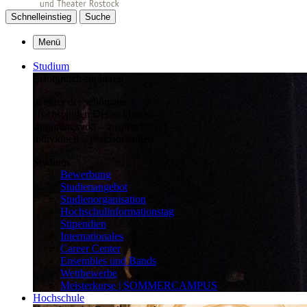
Schnelleinstieg
Suche
Menü
Studium
Erfolgreich studieren
in einer der schönsten
Hochschulen Deutschlands:
stimmungsvoll – anspruchsvoll –
individuell – praxisorientiert
Studium
Bewerbung
Studienangebot
Studienorganisation
Hochschulinformationstag
Stipendien
Internationales
Career Center
Ensembles und Bands
Wettbewerbe
Meisterkurse | SOMMERCAMPUS
Hochschule