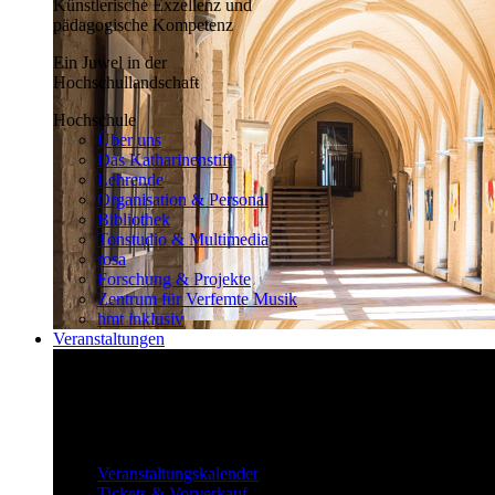
Künstlerische Exzellenz und
pädagogische Kompetenz
Ein Juwel in der
Hochschullandschaft
Hochschule
Über uns
Das Katharinenstift
Lehrende
Organisation & Personal
Bibliothek
Tonstudio & Multimedia
rosa
Forschung & Projekte
Zentrum für Verfemte Musik
hmt inklusiv
Veranstaltungen
Klassisch bis überraschend
Die vielfältigen Veranstaltungen locken
fast täglich ein großes Publikum.
Veranstaltungen
Veranstaltungskalender
Tickets & Vorverkauf