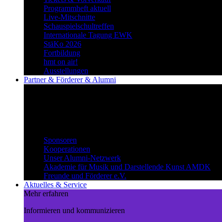
Programmheft aktuell
Live-Mitschnitte
Schauspielschultreffen
Internationale Tagung EWK
StäKo 2026
Fortbildung
hmt on air!
Ausstellungen
Partner & Förderer & Alumni
Synergien schaffen
Gemeinsam Wege beschreiten und
voneinander profitieren.
Partner & Förderer & Alumni
Sponsoren
Kooperationen
Unser Alumni-Netzwerk
Akademie für Musik und Darstellende Kunst AMDK
Freunde und Förderer e.V.
Aktuelles & Service
Mehr erfahren
Informieren und kommunizieren