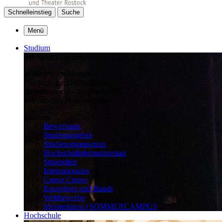
Schnelleinstieg
Suche
Menü
Studium
Erfolgreich studieren
in einer der schönsten
Hochschulen Deutschlands:
stimmungsvoll – anspruchsvoll –
individuell – praxisorientiert
Studium
Bewerbung
Studienangebot
Studienorganisation
Hochschulinformationstag
Stipendien
Internationales
Career Center
Ensembles und Bands
Wettbewerbe
Meisterkurse | SOMMERCAMPUS
Hochschule