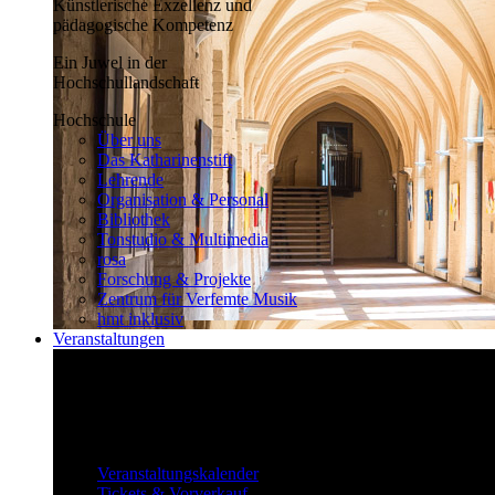
Künstlerische Exzellenz und
pädagogische Kompetenz
Ein Juwel in der
Hochschullandschaft
Hochschule
Über uns
Das Katharinenstift
Lehrende
Organisation & Personal
Bibliothek
Tonstudio & Multimedia
rosa
Forschung & Projekte
Zentrum für Verfemte Musik
hmt inklusiv
Veranstaltungen
Klassisch bis überraschend
Die vielfältigen Veranstaltungen locken
fast täglich ein großes Publikum.
Veranstaltungen
Veranstaltungskalender
Tickets & Vorverkauf