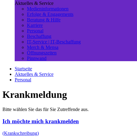
Aktuelles & Service
Medieninformationen
Erfolge & Engagements
Beratung & Hilfe
Karriere
Personal
Beschaffung
IT-Service | IT-Beschaffung
Merch & Mensa
Öffnungszeiten
Pinnwand
Startseite
Aktuelles & Service
Personal
Krankmeldung
Bitte wählen Sie das für Sie Zutreffende aus.
Ich möchte mich krankmelden
(Krankschreibung)