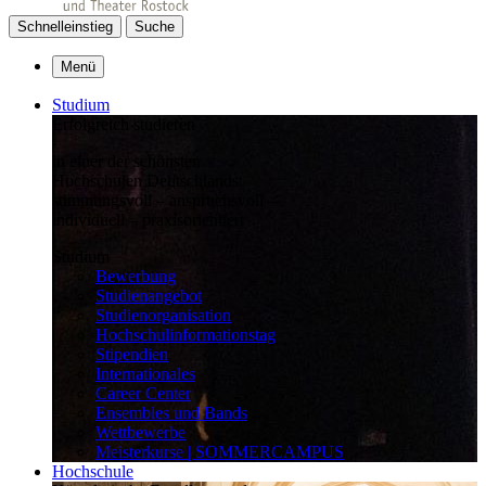
Schnelleinstieg
Suche
Menü
Studium
Erfolgreich studieren
in einer der schönsten
Hochschulen Deutschlands:
stimmungsvoll – anspruchsvoll –
individuell – praxisorientiert
Studium
Bewerbung
Studienangebot
Studienorganisation
Hochschulinformationstag
Stipendien
Internationales
Career Center
Ensembles und Bands
Wettbewerbe
Meisterkurse | SOMMERCAMPUS
Hochschule