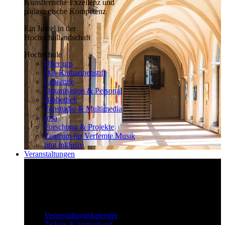
Künstlerische Exzellenz und
pädagogische Kompetenz
Ein Juwel in der
Hochschullandschaft
Hochschule
Über uns
Das Katharinenstift
Lehrende
Organisation & Personal
Bibliothek
Tonstudio & Multimedia
rosa
Forschung & Projekte
Zentrum für Verfemte Musik
hmt inklusiv
Veranstaltungen
Klassisch bis überraschend
Die vielfältigen Veranstaltungen locken
fast täglich ein großes Publikum.
Veranstaltungen
Veranstaltungskalender
Tickets & Vorverkauf