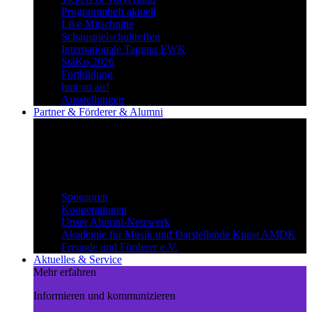
Programmheft aktuell
Live-Mitschnitte
Schauspielschultreffen
Internationale Tagung EWK
StäKo 2026
Fortbildung
hmt on air!
Ausstellungen
Partner & Förderer & Alumni
Synergien schaffen
Gemeinsam Wege beschreiten und
voneinander profitieren.
Partner & Förderer & Alumni
Sponsoren
Kooperationen
Unser Alumni-Netzwerk
Akademie für Musik und Darstellende Kunst AMDK
Freunde und Förderer e.V.
Aktuelles & Service
Mehr erfahren
Informieren und kommunizieren