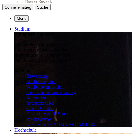
Schnelleinstieg
Suche
Menü
Studium
Erfolgreich studieren
in einer der schönsten
Hochschulen Deutschlands:
stimmungsvoll – anspruchsvoll –
individuell – praxisorientiert
Studium
Bewerbung
Studienangebot
Studienorganisation
Hochschulinformationstag
Stipendien
Internationales
Career Center
Ensembles und Bands
Wettbewerbe
Meisterkurse | SOMMERCAMPUS
Hochschule