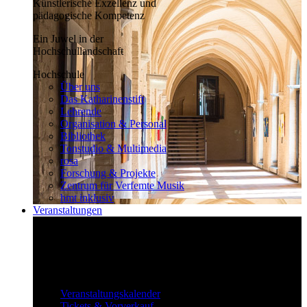
Künstlerische Exzellenz und
pädagogische Kompetenz
Ein Juwel in der
Hochschullandschaft
Hochschule
Über uns
Das Katharinenstift
Lehrende
Organisation & Personal
Bibliothek
Tonstudio & Multimedia
rosa
Forschung & Projekte
Zentrum für Verfemte Musik
hmt inklusiv
Veranstaltungen
Klassisch bis überraschend
Die vielfältigen Veranstaltungen locken
fast täglich ein großes Publikum.
Veranstaltungen
Veranstaltungskalender
Tickets & Vorverkauf