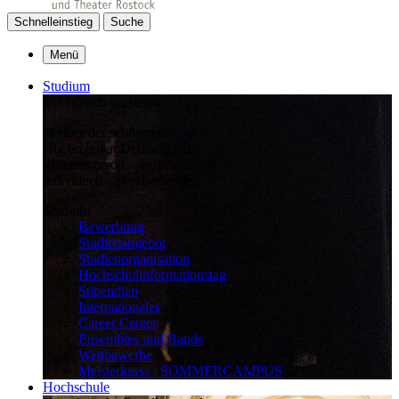
Schnelleinstieg
Suche
Menü
Studium
Erfolgreich studieren
in einer der schönsten
Hochschulen Deutschlands:
stimmungsvoll – anspruchsvoll –
individuell – praxisorientiert
Studium
Bewerbung
Studienangebot
Studienorganisation
Hochschulinformationstag
Stipendien
Internationales
Career Center
Ensembles und Bands
Wettbewerbe
Meisterkurse | SOMMERCAMPUS
Hochschule