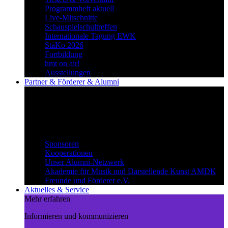
Programmheft aktuell
Live-Mitschnitte
Schauspielschultreffen
Internationale Tagung EWK
StäKo 2026
Fortbildung
hmt on air!
Ausstellungen
Partner & Förderer & Alumni
Synergien schaffen
Gemeinsam Wege beschreiten und
voneinander profitieren.
Partner & Förderer & Alumni
Sponsoren
Kooperationen
Unser Alumni-Netzwerk
Akademie für Musik und Darstellende Kunst AMDK
Freunde und Förderer e.V.
Aktuelles & Service
Mehr erfahren
Informieren und kommunizieren