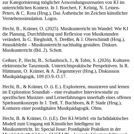
zur Kategorisierung möglicher Anwendungsszenarien von KI im
unterrichtlichen Kontext. In J. Borchert, F. Krönig, N. Leinen-
Peters, & C. Rora (Hrsg.), Das Ästhetische im Zeichen künstlicher
Verstehenssimulation. Logos.
Hecht, B., Krämer, O. (2025). Musikunterricht im Wandel: Wie KI
die Planung, Durchführung und Reflexion von Musikstunden
verändert. In G. Biegholdt, S. Dreßler, & J. Oberschmidt (Hrsg.),
#musikbleibt – Musikunterricht nachhaltig gestalten. Diskurs
Musikunterricht (Bd. 2). Schott.
Geßner, P., Hecht, B., Schaubruch, J., & Tobis, S. (2026). Kulturen
elektronische Tanzmusik. Unterrichtspraktische Perspektiven. In R.
Hüttmann, O. Krämer, & A. Ziegenmeyer (Hrsg.), Diskussion
Musikpädagogik, 109 (O.9–O.17.
Hecht, B., & Krämer, O. (i. E.). Explorieren, musizieren und lernen
im Exploration Soundlab – eine evaluative Interviewstudie zu
spezifischen Musizier- und Lernerfahrungen innerhalb eines offenen
Spielraumkonzepts In J. Treß, T. Buchborn, & P. Stade (Hrsg.),
Konturen einer postdigitalen Musikpädagogik. Olms.
Hecht, B. & Krämer, O. (i.E). Der KI-Würfel: ein fachdidaktisches
Modell zum Umgang mit Künstlicher Intelligenz im
Musikunterricht. In: Special Issue: Postdigitale Praktiken in der