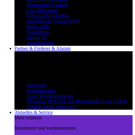
Programmheft aktuell
Live-Mitschnitte
Schauspielschultreffen
Internationale Tagung EWK
StäKo 2026
Fortbildung
hmt on air!
Ausstellungen
Partner & Förderer & Alumni
Synergien schaffen
Gemeinsam Wege beschreiten und
voneinander profitieren.
Partner & Förderer & Alumni
Sponsoren
Kooperationen
Unser Alumni-Netzwerk
Akademie für Musik und Darstellende Kunst AMDK
Freunde und Förderer e.V.
Aktuelles & Service
Mehr erfahren
Informieren und kommunizieren