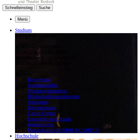
Schnelleinstieg
Suche
Menü
Studium
Erfolgreich studieren
in einer der schönsten
Hochschulen Deutschlands:
stimmungsvoll – anspruchsvoll –
individuell – praxisorientiert
Studium
Bewerbung
Studienangebot
Studienorganisation
Hochschulinformationstag
Stipendien
Internationales
Career Center
Ensembles und Bands
Wettbewerbe
Meisterkurse | SOMMERCAMPUS
Hochschule