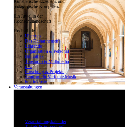
Künstlerische Exzellenz und
pädagogische Kompetenz
Ein Juwel in der
Hochschullandschaft
Hochschule
Über uns
Das Katharinenstift
Lehrende
Organisation & Personal
Bibliothek
Tonstudio & Multimedia
rosa
Forschung & Projekte
Zentrum für Verfemte Musik
hmt inklusiv
Veranstaltungen
Klassisch bis überraschend
Die vielfältigen Veranstaltungen locken
fast täglich ein großes Publikum.
Veranstaltungen
Veranstaltungskalender
Tickets & Vorverkauf