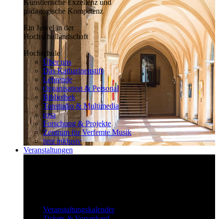
Künstlerische Exzellenz und
pädagogische Kompetenz
Ein Juwel in der
Hochschullandschaft
Hochschule
Über uns
Das Katharinenstift
Lehrende
Organisation & Personal
Bibliothek
Tonstudio & Multimedia
rosa
Forschung & Projekte
Zentrum für Verfemte Musik
hmt inklusiv
Veranstaltungen
Klassisch bis überraschend
Die vielfältigen Veranstaltungen locken
fast täglich ein großes Publikum.
Veranstaltungen
Veranstaltungskalender
Tickets & Vorverkauf