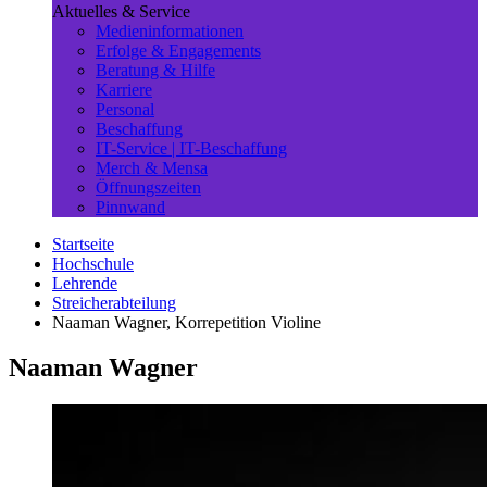
Aktuelles & Service
Medieninformationen
Erfolge & Engagements
Beratung & Hilfe
Karriere
Personal
Beschaffung
IT-Service | IT-Beschaffung
Merch & Mensa
Öffnungszeiten
Pinnwand
Startseite
Hochschule
Lehrende
Streicherabteilung
Naaman Wagner, Korrepetition Violine
Naaman Wagner