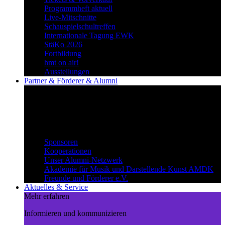
Programmheft aktuell
Live-Mitschnitte
Schauspielschultreffen
Internationale Tagung EWK
StäKo 2026
Fortbildung
hmt on air!
Ausstellungen
Partner & Förderer & Alumni
Synergien schaffen
Gemeinsam Wege beschreiten und
voneinander profitieren.
Partner & Förderer & Alumni
Sponsoren
Kooperationen
Unser Alumni-Netzwerk
Akademie für Musik und Darstellende Kunst AMDK
Freunde und Förderer e.V.
Aktuelles & Service
Mehr erfahren
Informieren und kommunizieren