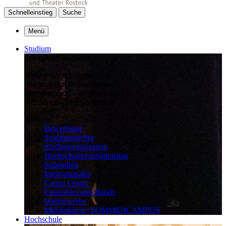
Schnelleinstieg
Suche
Menü
Studium
Erfolgreich studieren
in einer der schönsten
Hochschulen Deutschlands:
stimmungsvoll – anspruchsvoll –
individuell – praxisorientiert
Studium
Bewerbung
Studienangebot
Studienorganisation
Hochschulinformationstag
Stipendien
Internationales
Career Center
Ensembles und Bands
Wettbewerbe
Meisterkurse | SOMMERCAMPUS
Hochschule