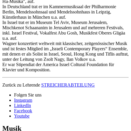
Ha-Musika", auf
.
In Deutschland trat er im Kammermusiksaal der Philharmonie
Berlin, Mendelssohnsaal und Mendelssohnhaus in Leipzig,
Künstlerhaus in München u.a. auf
.
In Israel trat er im Museum Tel Aviv, Museum Jerusalem,
Mischkenot Schaananim in Jerusalem und auf mehreren Festivals,
inkl. Israel Festival, Vokalfest Abu Gosh, Musikfest Oberes Gligäa
u.a. auf
.
Wagner konzertiert weltweit mit klassischer, zeitgenössischer Musik
und ist festes Mitglied im „Israeli Contemporary Players“ Ensemble,
mit denen er als Solist in Israel, Seoul, Hong Kong und Tiflis auftrat,
unter der Leitung von Zsolt Nagy, Ilan Volkov u.a
.
Er war Stipendiat der America Israel Coltural Foundation für
Klavier und Komposition
.
Zurück zu Lehrende
STREICHERABTEILUNG
Folgen Sie uns
Instagram
LinkedIn
Facebook
Youtube
Musik