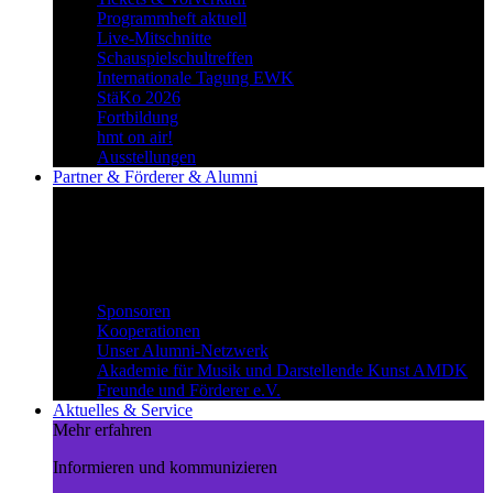
Programmheft aktuell
Live-Mitschnitte
Schauspielschultreffen
Internationale Tagung EWK
StäKo 2026
Fortbildung
hmt on air!
Ausstellungen
Partner & Förderer & Alumni
Synergien schaffen
Gemeinsam Wege beschreiten und
voneinander profitieren.
Partner & Förderer & Alumni
Sponsoren
Kooperationen
Unser Alumni-Netzwerk
Akademie für Musik und Darstellende Kunst AMDK
Freunde und Förderer e.V.
Aktuelles & Service
Mehr erfahren
Informieren und kommunizieren