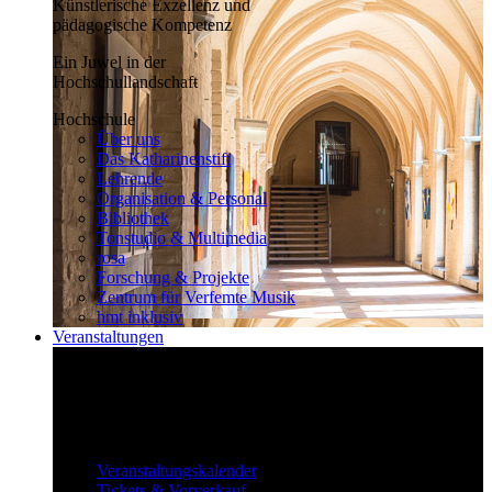
Künstlerische Exzellenz und
pädagogische Kompetenz
Ein Juwel in der
Hochschullandschaft
Hochschule
Über uns
Das Katharinenstift
Lehrende
Organisation & Personal
Bibliothek
Tonstudio & Multimedia
rosa
Forschung & Projekte
Zentrum für Verfemte Musik
hmt inklusiv
Veranstaltungen
Klassisch bis überraschend
Die vielfältigen Veranstaltungen locken
fast täglich ein großes Publikum.
Veranstaltungen
Veranstaltungskalender
Tickets & Vorverkauf