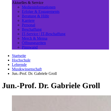
Aktuelles & Service
Medieninformationen
Erfolge & Engagements
Beratung & Hilfe
Karriere
Personal
Beschaffung
IT-Service | IT-Beschaffung
Merch & Mensa
Öffnungszeiten
Pinnwand
Startseite
Hochschule
Lehrende
Musikwissenschaft
Jun.-Prof. Dr. Gabriele Groll
Jun.-Prof. Dr. Gabriele Groll