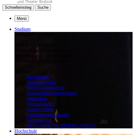
Schnelleinstieg
Suche
Menü
Studium
Erfolgreich studieren
in einer der schönsten
Hochschulen Deutschlands:
stimmungsvoll – anspruchsvoll –
individuell – praxisorientiert
Studium
Bewerbung
Studienangebot
Studienorganisation
Hochschulinformationstag
Stipendien
Internationales
Career Center
Ensembles und Bands
Wettbewerbe
Meisterkurse | SOMMERCAMPUS
Hochschule