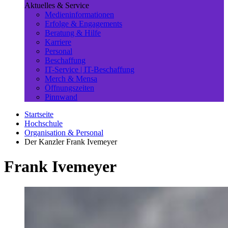
Aktuelles & Service
Medieninformationen
Erfolge & Engagements
Beratung & Hilfe
Karriere
Personal
Beschaffung
IT-Service | IT-Beschaffung
Merch & Mensa
Öffnungszeiten
Pinnwand
Startseite
Hochschule
Organisation & Personal
Der Kanzler Frank Ivemeyer
Frank Ivemeyer