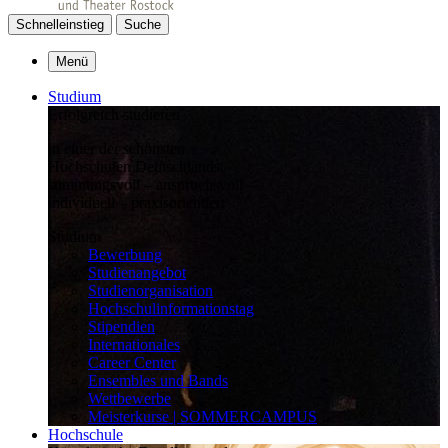
Schnelleinstieg
Suche
Menü
Studium
Erfolgreich studieren
in einer der schönsten
Hochschulen Deutschlands:
stimmungsvoll – anspruchsvoll –
individuell – praxisorientiert
Studium
Bewerbung
Studienangebot
Studienorganisation
Hochschulinformationstag
Stipendien
Internationales
Career Center
Ensembles und Bands
Wettbewerbe
Meisterkurse | SOMMERCAMPUS
Hochschule