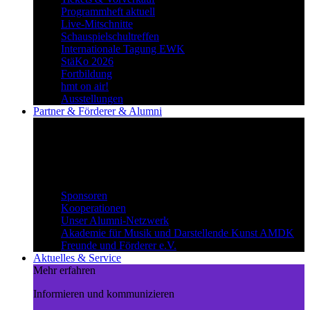
Programmheft aktuell
Live-Mitschnitte
Schauspielschultreffen
Internationale Tagung EWK
StäKo 2026
Fortbildung
hmt on air!
Ausstellungen
Partner & Förderer & Alumni
Synergien schaffen
Gemeinsam Wege beschreiten und
voneinander profitieren.
Partner & Förderer & Alumni
Sponsoren
Kooperationen
Unser Alumni-Netzwerk
Akademie für Musik und Darstellende Kunst AMDK
Freunde und Förderer e.V.
Aktuelles & Service
Mehr erfahren
Informieren und kommunizieren