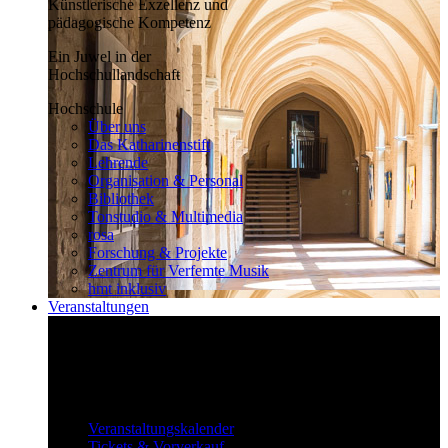
Künstlerische Exzellenz und
pädagogische Kompetenz
Ein Juwel in der
Hochschullandschaft
Hochschule
Über uns
Das Katharinenstift
Lehrende
Organisation & Personal
Bibliothek
Tonstudio & Multimedia
rosa
Forschung & Projekte
Zentrum für Verfemte Musik
hmt inklusiv
Veranstaltungen
Klassisch bis überraschend
Die vielfältigen Veranstaltungen locken
fast täglich ein großes Publikum.
Veranstaltungen
Veranstaltungskalender
Tickets & Vorverkauf