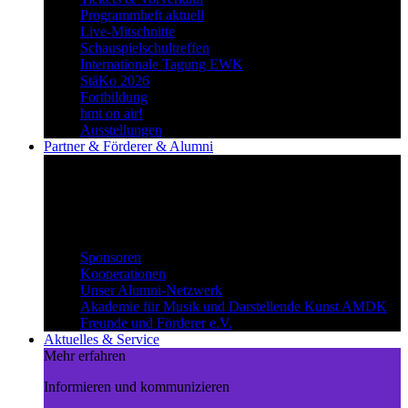
Programmheft aktuell
Live-Mitschnitte
Schauspielschultreffen
Internationale Tagung EWK
StäKo 2026
Fortbildung
hmt on air!
Ausstellungen
Partner & Förderer & Alumni
Synergien schaffen
Gemeinsam Wege beschreiten und
voneinander profitieren.
Partner & Förderer & Alumni
Sponsoren
Kooperationen
Unser Alumni-Netzwerk
Akademie für Musik und Darstellende Kunst AMDK
Freunde und Förderer e.V.
Aktuelles & Service
Mehr erfahren
Informieren und kommunizieren