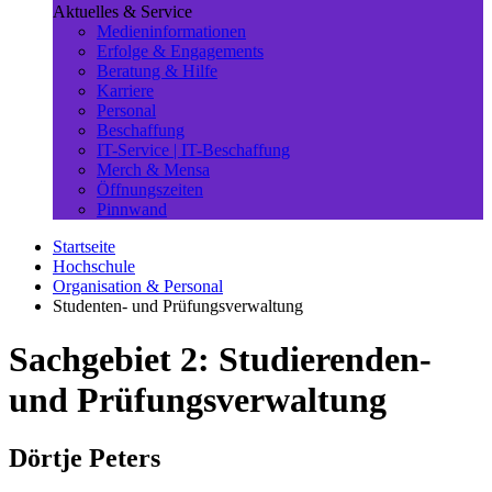
Aktuelles & Service
Medieninformationen
Erfolge & Engagements
Beratung & Hilfe
Karriere
Personal
Beschaffung
IT-Service | IT-Beschaffung
Merch & Mensa
Öffnungszeiten
Pinnwand
Startseite
Hochschule
Organisation & Personal
Studenten- und Prüfungsverwaltung
Sachgebiet 2: Studierenden-
und Prüfungsverwaltung
Dörtje Peters