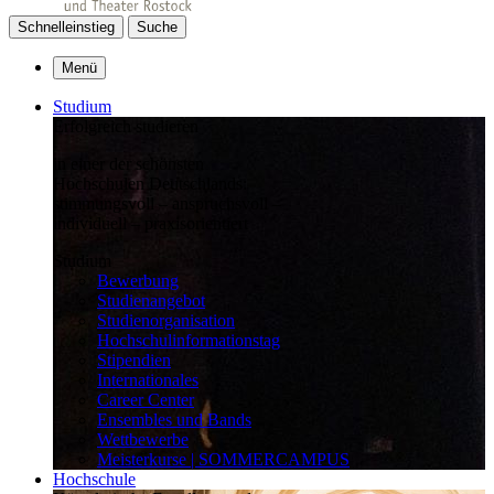
Schnelleinstieg
Suche
Menü
Studium
Erfolgreich studieren
in einer der schönsten
Hochschulen Deutschlands:
stimmungsvoll – anspruchsvoll –
individuell – praxisorientiert
Studium
Bewerbung
Studienangebot
Studienorganisation
Hochschulinformationstag
Stipendien
Internationales
Career Center
Ensembles und Bands
Wettbewerbe
Meisterkurse | SOMMERCAMPUS
Hochschule