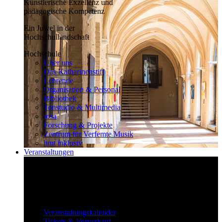
Künstlerische Exzellenz und
pädagogische Kompetenz
Ein Juwel in der
Hochschullandschaft
Hochschule
Über uns
Das Katharinenstift
Lehrende
Organisation & Personal
Bibliothek
Tonstudio & Multimedia
rosa
Forschung & Projekte
Zentrum für Verfemte Musik
hmt inklusiv
Veranstaltungen
Klassisch bis überraschend
Die vielfältigen Veranstaltungen locken
fast täglich ein großes Publikum.
Veranstaltungen
Veranstaltungskalender
Tickets & Vorverkauf