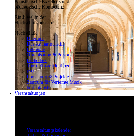
Künstlerische Exzellenz und
pädagogische Kompetenz
Ein Juwel in der
Hochschullandschaft
Hochschule
Über uns
Das Katharinenstift
Lehrende
Organisation & Personal
Bibliothek
Tonstudio & Multimedia
rosa
Forschung & Projekte
Zentrum für Verfemte Musik
hmt inklusiv
Veranstaltungen
Klassisch bis überraschend
Die vielfältigen Veranstaltungen locken
fast täglich ein großes Publikum.
Veranstaltungen
Veranstaltungskalender
Tickets & Vorverkauf