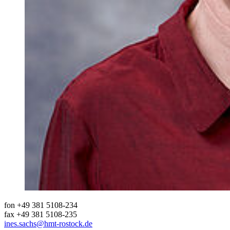
fon +49 381 5108-234
fax +49 381 5108-235
ines.sachs
@hmt-rostock
.de