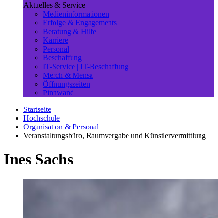
Aktuelles & Service
Medieninformationen
Erfolge & Engagements
Beratung & Hilfe
Karriere
Personal
Beschaffung
IT-Service | IT-Beschaffung
Merch & Mensa
Öffnungszeiten
Pinnwand
Startseite
Hochschule
Organisation & Personal
Veranstaltungsbüro, Raumvergabe und Künstlervermittlung
Ines Sachs