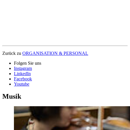
Beweis, aber auch bei hochrangigen Wettbewerben und bei
bundesweiten und internationalen Auftritten. Wenn Sie Ihre
Veranstaltung mit einer künstlerischen Darbietung unserer
Studierenden aufwerten wollen, dann nehmen Sie Kontakt zu Frau
Sachs auf. Sie berät Sie gern!
Alternativ:
ZAV-Künstlervermittlung
Zurück zu
ORGANISATION & PERSONAL
Folgen Sie uns
Instagram
LinkedIn
Facebook
Youtube
Musik