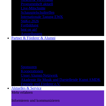
Programmheft aktuell
Live-Mitschnitte
Schauspielschultreffen
Internationale Tagung EWK
StäKo 2026
Fortbildung
hmt on air!
Ausstellungen
Partner & Förderer & Alumni
Synergien schaffen
Gemeinsam Wege beschreiten und
voneinander profitieren.
Partner & Förderer & Alumni
Sponsoren
Kooperationen
Unser Alumni-Netzwerk
Akademie für Musik und Darstellende Kunst AMDK
Freunde und Förderer e.V.
Aktuelles & Service
Mehr erfahren
Informieren und kommunizieren