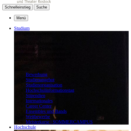
Schnelleinstieg
Suche
Menü
Studium
Erfolgreich studieren
in einer der schönsten
Hochschulen Deutschlands:
stimmungsvoll – anspruchsvoll –
individuell – praxisorientiert
Studium
Bewerbung
Studienangebot
Studienorganisation
Hochschulinformationstag
Stipendien
Internationales
Career Center
Ensembles und Bands
Wettbewerbe
Meisterkurse | SOMMERCAMPUS
Hochschule