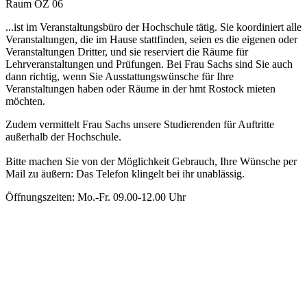
Raum OZ 06
...ist im Veranstaltungsbüro der Hochschule tätig. Sie koordiniert alle
Veranstaltungen, die im Hause stattfinden, seien es die eigenen oder
Veranstaltungen Dritter, und sie reserviert die Räume für
Lehrveranstaltungen und Prüfungen. Bei Frau Sachs sind Sie auch
dann richtig, wenn Sie Ausstattungswünsche für Ihre
Veranstaltungen haben oder Räume in der hmt Rostock mieten
möchten.
Zudem vermittelt Frau Sachs unsere Studierenden für Auftritte
außerhalb der Hochschule.
Bitte machen Sie von der Möglichkeit Gebrauch, Ihre Wünsche per
Mail zu äußern: Das Telefon klingelt bei ihr unablässig.
Öffnungszeiten: Mo.-Fr. 09.00-12.00 Uhr
Die Künstlervermittlung
Die Hochschule für Musik und Theater Rostock bildet junge
begabte Menschen in den Bereichen Musik und Schauspiel aus. Ein
wichtiger Teil der Ausbildung ist es, Bühnenerfahrung zu sammeln.
Unsere Studierenden stellen ihre herausragenden Leistungen
regelmäßig in den zahlreichen Veranstaltungen der hmt unter