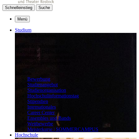
Schnelleinstieg
Suche
Menü
Studium
Erfolgreich studieren
in einer der schönsten
Hochschulen Deutschlands:
stimmungsvoll – anspruchsvoll –
individuell – praxisorientiert
Studium
Bewerbung
Studienangebot
Studienorganisation
Hochschulinformationstag
Stipendien
Internationales
Career Center
Ensembles und Bands
Wettbewerbe
Meisterkurse | SOMMERCAMPUS
Hochschule