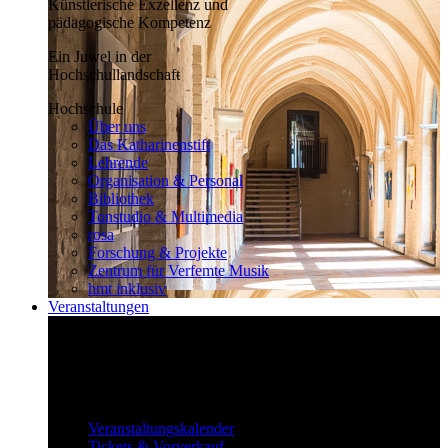
Künstlerische Exzellenz und
pädagogische Kompetenz
Ein Juwel in der
Hochschullandschaft
Hochschule
Über uns
Das Katharinenstift
Lehrende
Organisation & Personal
Bibliothek
Tonstudio & Multimedia
rosa
Forschung & Projekte
Zentrum für Verfemte Musik
hmt inklusiv
Veranstaltungen
Klassisch bis überraschend
Die vielfältigen Veranstaltungen locken
fast täglich ein großes Publikum.
Veranstaltungen
Veranstaltungskalender
Tickets & Vorverkauf