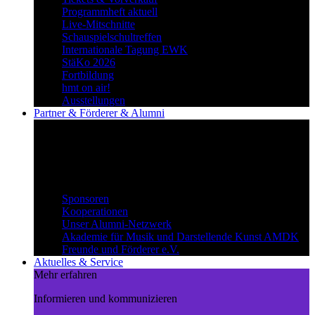
Programmheft aktuell
Live-Mitschnitte
Schauspielschultreffen
Internationale Tagung EWK
StäKo 2026
Fortbildung
hmt on air!
Ausstellungen
Partner & Förderer & Alumni
Synergien schaffen
Gemeinsam Wege beschreiten und
voneinander profitieren.
Partner & Förderer & Alumni
Sponsoren
Kooperationen
Unser Alumni-Netzwerk
Akademie für Musik und Darstellende Kunst AMDK
Freunde und Förderer e.V.
Aktuelles & Service
Mehr erfahren
Informieren und kommunizieren