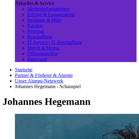
Aktuelles & Service
Medieninformationen
Erfolge & Engagements
Beratung & Hilfe
Karriere
Personal
Beschaffung
IT-Service | IT-Beschaffung
Merch & Mensa
Öffnungszeiten
Pinnwand
Startseite
Partner & Förderer & Alumni
Unser Alumni-Netzwerk
Johannes Hegemann - Schauspiel
Johannes Hegemann