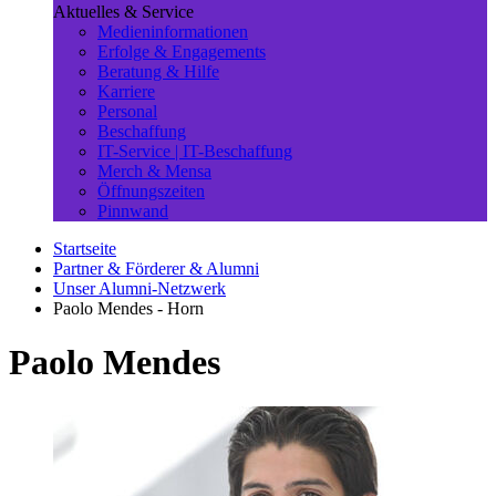
Aktuelles & Service
Medieninformationen
Erfolge & Engagements
Beratung & Hilfe
Karriere
Personal
Beschaffung
IT-Service | IT-Beschaffung
Merch & Mensa
Öffnungszeiten
Pinnwand
Startseite
Partner & Förderer & Alumni
Unser Alumni-Netzwerk
Paolo Mendes - Horn
Paolo Mendes