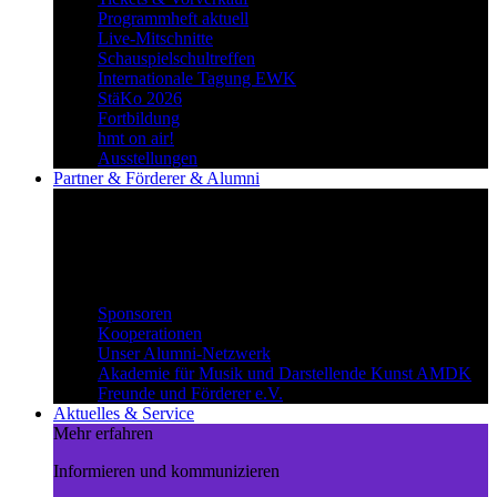
Programmheft aktuell
Live-Mitschnitte
Schauspielschultreffen
Internationale Tagung EWK
StäKo 2026
Fortbildung
hmt on air!
Ausstellungen
Partner & Förderer & Alumni
Synergien schaffen
Gemeinsam Wege beschreiten und
voneinander profitieren.
Partner & Förderer & Alumni
Sponsoren
Kooperationen
Unser Alumni-Netzwerk
Akademie für Musik und Darstellende Kunst AMDK
Freunde und Förderer e.V.
Aktuelles & Service
Mehr erfahren
Informieren und kommunizieren