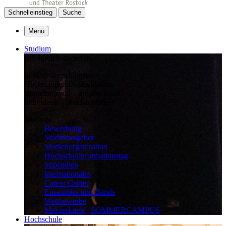
Schnelleinstieg
Suche
Menü
Studium
Erfolgreich studieren
in einer der schönsten
Hochschulen Deutschlands:
stimmungsvoll – anspruchsvoll –
individuell – praxisorientiert
Studium
Bewerbung
Studienangebot
Studienorganisation
Hochschulinformationstag
Stipendien
Internationales
Career Center
Ensembles und Bands
Wettbewerbe
Meisterkurse | SOMMERCAMPUS
Hochschule