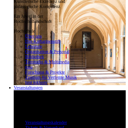
Künstlerische Exzellenz und
pädagogische Kompetenz
Ein Juwel in der
Hochschullandschaft
Hochschule
Über uns
Das Katharinenstift
Lehrende
Organisation & Personal
Bibliothek
Tonstudio & Multimedia
rosa
Forschung & Projekte
Zentrum für Verfemte Musik
hmt inklusiv
Veranstaltungen
Klassisch bis überraschend
Die vielfältigen Veranstaltungen locken
fast täglich ein großes Publikum.
Veranstaltungen
Veranstaltungskalender
Tickets & Vorverkauf