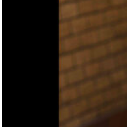
Internationales
Career Center
Ensembles und Bands
Wettbewerbe
Meisterkurse | SOMMERCAMPUS
Hochschule
Über uns
Das Katharinenstift
Lehrende
Organisation & Personal
Bibliothek
Tonstudio & Multimedia
rosa
Forschung & Projekte
Zentrum für Verfemte Musik
hmt inklusiv
Veranstaltungen
Veranstaltungskalender
Tickets & Vorverkauf
Programmheft aktuell
Live-Mitschnitte