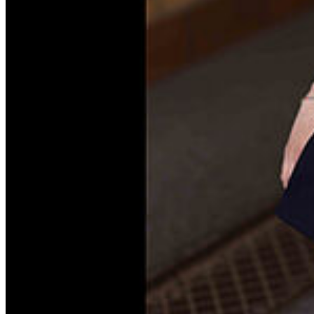
Schauspielschultreffen
Internationale Tagung EWK
StäKo 2026
Fortbildung
hmt on air!
Ausstellungen
Partner & Förderer
Sponsoren
Kooperationen
Unser Alumni-Netzwerk
Akademie für Musik und Darstellende Kunst AMDK
Freunde und Förderer e.V.
Aktuelles & Service
Medieninformationen
Erfolge & Engagements
Beratung & Hilfe
Karriere
Personal
Beschaffung
IT-Service | IT-Beschaffung