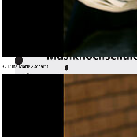
© Luna Marie Zscharnt
Studium
Bewerbung
Studienangebot
Studienorganisation
Hochschulinformationstag
Stipendien