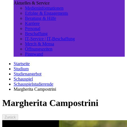
Aktuelles & Service
Medieninformationen
Erfolge & Engagements
Beratung & Hilfe
Karriere
Personal
Beschaffung
IT-Service | IT-Beschaffung
Merch & Mensa
Öffnungszeiten
Pinnwand
Startseite
Studium
Studienangebot
Schauspiel
Schauspielstudierende
Margherita Campostrini
Margherita Campostrini
Zurück