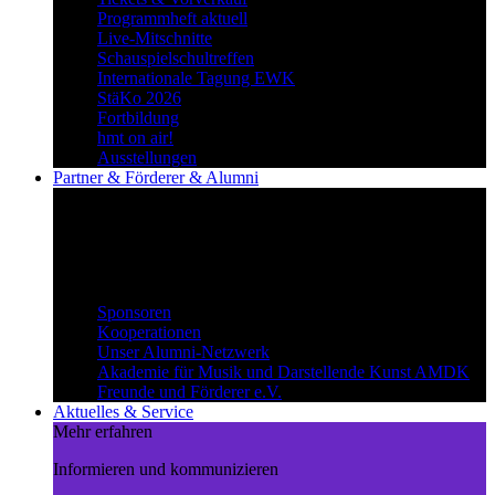
Programmheft aktuell
Live-Mitschnitte
Schauspielschultreffen
Internationale Tagung EWK
StäKo 2026
Fortbildung
hmt on air!
Ausstellungen
Partner & Förderer & Alumni
Synergien schaffen
Gemeinsam Wege beschreiten und
voneinander profitieren.
Partner & Förderer & Alumni
Sponsoren
Kooperationen
Unser Alumni-Netzwerk
Akademie für Musik und Darstellende Kunst AMDK
Freunde und Förderer e.V.
Aktuelles & Service
Mehr erfahren
Informieren und kommunizieren