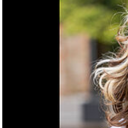
Go to slide 5
Go to slide 6
Go to slide 7
Go to slide 8
Kontakt
margherita.campostrini@hmt-rostock.de
Zur Person
Geboren: 1999
Pronomen: sie/ihr
Größe: 165cm
Haarfarbe: braun
Augenfarbe: braun
Sprachen: Italienisch (Muttersprache), Deutsch (Muttersprache),
Englisch (flieẞend), Französisch (Grundkenntnisse)
Singstimme: Sopran
Sport: Windsurfen (gut), Running (sehr gut), Volleyball
(Grundkenntnisse)