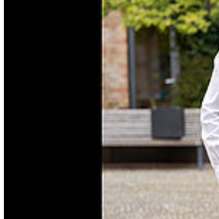
Knies
2023-2025 | Rolle: Dorothy | Regie: Christina Gegenbauer |
Volkstheater Rostock
Film
2024 | Schauspiel vor der Kamera | Filmseminar mit Andreas Dresen
Zurück zu
DIE SCHAUSPIELSTUDIERENDEN
Folgen Sie uns
Instagram
LinkedIn
Facebook
Youtube
Musik