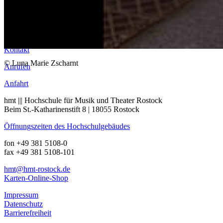
Merch & Mensa
Öffnungszeiten
Pinnwand
Kontakt
© Luna Marie Zscharnt
Anrufen
Anfahrt
hmt ||| Hochschule für Musik und Theater Rostock
Beim St.-Katharinenstift 8 | 18055 Rostock
Öffnungszeiten des Hochschulgebäudes
fon +49 381 5108-0
fax +49 381 5108-101
hmt
@hmt-rostock
.de
Karten-Online-Shop
Impressum
Datenschutz
Barrierefreiheit