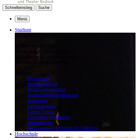
Schnelleinstieg
Suche
Menü
Studium
Erfolgreich studieren
in einer der schönsten
Hochschulen Deutschlands:
stimmungsvoll – anspruchsvoll –
individuell – praxisorientiert
Studium
Bewerbung
Studienangebot
Studienorganisation
Hochschulinformationstag
Stipendien
Internationales
Career Center
Ensembles und Bands
Wettbewerbe
Meisterkurse | SOMMERCAMPUS
Hochschule