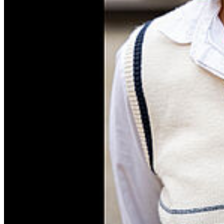
Ausbildung:
seit 2023 | Schauspielstudium an der HMT Rostock (Artist
Diploma 2027)
2018-2022 | Bachelor in Literaturwissenschaften | Università
degli Studi di Torino
Auszeichnungen
2025-2026 | Ad Infinitum Stipendium
Rollen im Studium
DREI MONATE AUF DEM LANDE - Turgenew | Rolle: Natalja
Petrowna
DER MENSCHENFEIND - Molière | Rolle: Célimène
PENTHESILEA - Heinrich von Kleist | Rolle: Penthesilea
DEIN UND MEIN HERZ - Nino Haratischwili | Rolle: Glauke
DIE HUMANISTEN - Ersnt Jandl