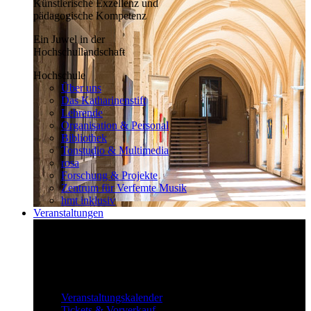
Künstlerische Exzellenz und
pädagogische Kompetenz
Ein Juwel in der
Hochschullandschaft
Hochschule
Über uns
Das Katharinenstift
Lehrende
Organisation & Personal
Bibliothek
Tonstudio & Multimedia
rosa
Forschung & Projekte
Zentrum für Verfemte Musik
hmt inklusiv
Veranstaltungen
Klassisch bis überraschend
Die vielfältigen Veranstaltungen locken
fast täglich ein großes Publikum.
Veranstaltungen
Veranstaltungskalender
Tickets & Vorverkauf