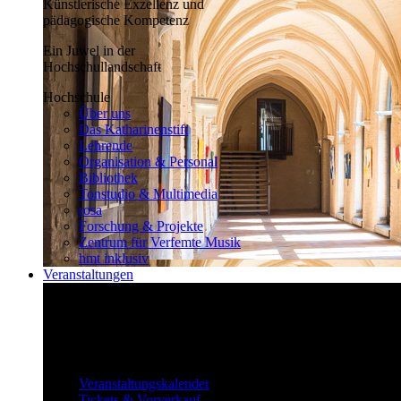
Künstlerische Exzellenz und
pädagogische Kompetenz
Ein Juwel in der
Hochschullandschaft
Hochschule
Über uns
Das Katharinenstift
Lehrende
Organisation & Personal
Bibliothek
Tonstudio & Multimedia
rosa
Forschung & Projekte
Zentrum für Verfemte Musik
hmt inklusiv
Veranstaltungen
Klassisch bis überraschend
Die vielfältigen Veranstaltungen locken
fast täglich ein großes Publikum.
Veranstaltungen
Veranstaltungskalender
Tickets & Vorverkauf