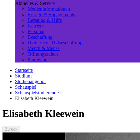
Aktuelles & Service
Medieninformationen
Erfolge & Engagements
Beratung & Hilfe
Karriere
Personal
Beschaffung
IT-Service | IT-Beschaffung
Merch & Mensa
Öffnungszeiten
Pinnwand
Startseite
Studium
Studienangebot
Schauspiel
Schauspielstudierende
Elisabeth Kleewein
Elisabeth Kleewein
Zurück