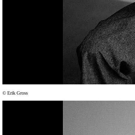
© Erik Gross
Weiter
Go to slide 1
Go to slide 2
Go to slide 3
Go to slide 4