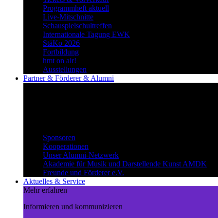
Programmheft aktuell
Live-Mitschnitte
Schauspielschultreffen
Internationale Tagung EWK
StäKo 2026
Fortbildung
hmt on air!
Ausstellungen
Partner & Förderer & Alumni
Synergien schaffen
Gemeinsam Wege beschreiten und
voneinander profitieren.
Partner & Förderer & Alumni
Sponsoren
Kooperationen
Unser Alumni-Netzwerk
Akademie für Musik und Darstellende Kunst AMDK
Freunde und Förderer e.V.
Aktuelles & Service
Mehr erfahren
Informieren und kommunizieren