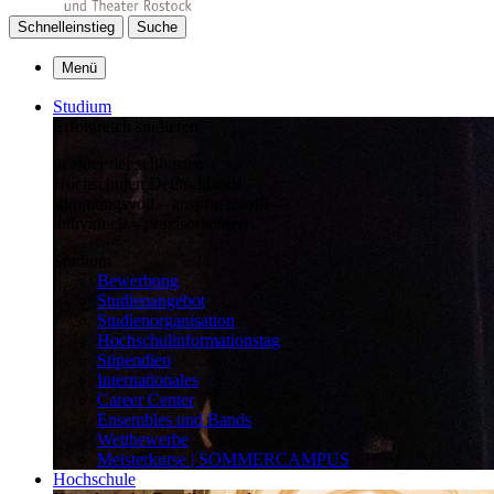
Schnelleinstieg
Suche
Menü
Studium
Erfolgreich studieren
in einer der schönsten
Hochschulen Deutschlands:
stimmungsvoll – anspruchsvoll –
individuell – praxisorientiert
Studium
Bewerbung
Studienangebot
Studienorganisation
Hochschulinformationstag
Stipendien
Internationales
Career Center
Ensembles und Bands
Wettbewerbe
Meisterkurse | SOMMERCAMPUS
Hochschule