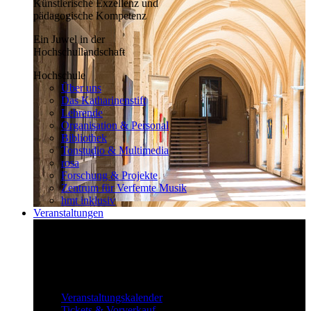
Künstlerische Exzellenz und
pädagogische Kompetenz
Ein Juwel in der
Hochschullandschaft
Hochschule
Über uns
Das Katharinenstift
Lehrende
Organisation & Personal
Bibliothek
Tonstudio & Multimedia
rosa
Forschung & Projekte
Zentrum für Verfemte Musik
hmt inklusiv
Veranstaltungen
Klassisch bis überraschend
Die vielfältigen Veranstaltungen locken
fast täglich ein großes Publikum.
Veranstaltungen
Veranstaltungskalender
Tickets & Vorverkauf