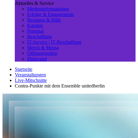
Aktuelles & Service
Medieninformationen
Erfolge & Engagements
Beratung & Hilfe
Karriere
Personal
Beschaffung
IT-Service | IT-Beschaffung
Merch & Mensa
Öffnungszeiten
Pinnwand
Startseite
Veranstaltungen
Live-Mitschnitte
Contra-Punkte mit dem Ensemble unitedberlin