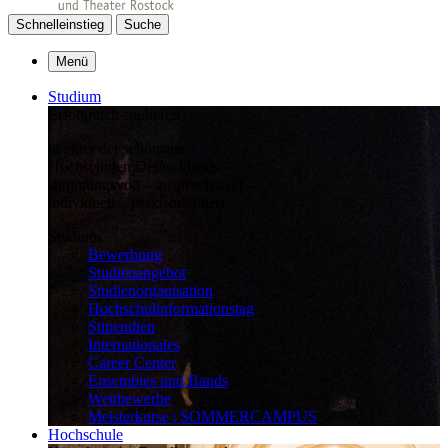
Schnelleinstieg
Suche
Menü
Studium
Erfolgreich studieren
in einer der schönsten
Hochschulen Deutschlands:
stimmungsvoll – anspruchsvoll –
individuell – praxisorientiert
Studium
Bewerbung
Studienangebot
Studienorganisation
Hochschulinformationstag
Stipendien
Internationales
Career Center
Ensembles und Bands
Wettbewerbe
Meisterkurse | SOMMERCAMPUS
Hochschule