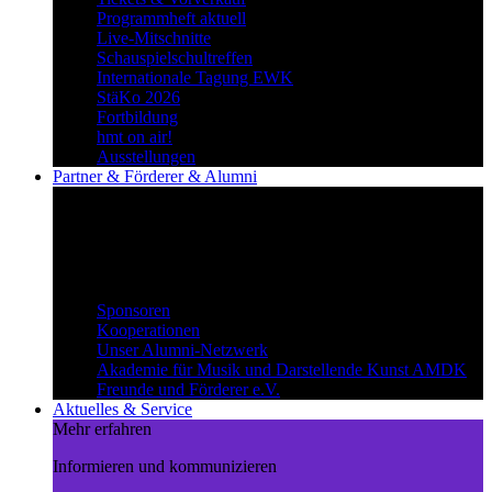
Programmheft aktuell
Live-Mitschnitte
Schauspielschultreffen
Internationale Tagung EWK
StäKo 2026
Fortbildung
hmt on air!
Ausstellungen
Partner & Förderer & Alumni
Synergien schaffen
Gemeinsam Wege beschreiten und
voneinander profitieren.
Partner & Förderer & Alumni
Sponsoren
Kooperationen
Unser Alumni-Netzwerk
Akademie für Musik und Darstellende Kunst AMDK
Freunde und Förderer e.V.
Aktuelles & Service
Mehr erfahren
Informieren und kommunizieren