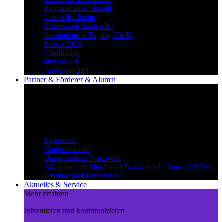
Programmheft aktuell
Live-Mitschnitte
Schauspielschultreffen
Internationale Tagung EWK
StäKo 2026
Fortbildung
hmt on air!
Ausstellungen
Partner & Förderer & Alumni
Synergien schaffen
Gemeinsam Wege beschreiten und
voneinander profitieren.
Partner & Förderer & Alumni
Sponsoren
Kooperationen
Unser Alumni-Netzwerk
Akademie für Musik und Darstellende Kunst AMDK
Freunde und Förderer e.V.
Aktuelles & Service
Mehr erfahren
Informieren und kommunizieren