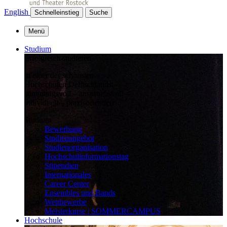
English
Schnelleinstieg
Suche
Menü
Studium
Erfolgreich studieren
in einer der schönsten
Hochschulen Deutschlands:
stimmungsvoll – anspruchsvoll –
individuell – praxisorientiert
Studium
Bewerbung
Studienangebot
Studienorganisation
Hochschulinformationstag
Stipendien
Internationales
Career Center
Ensembles und Bands
Wettbewerbe
Meisterkurse | SOMMERCAMPUS
Hochschule