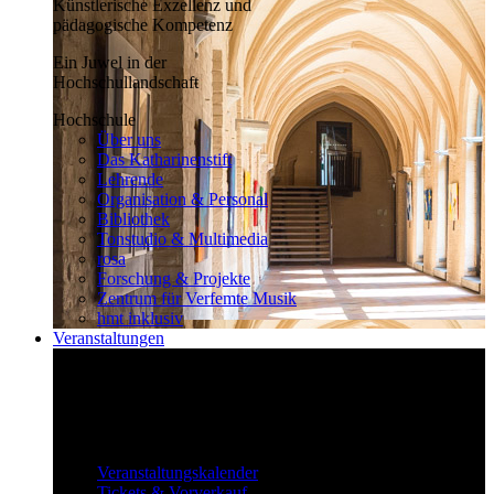
Künstlerische Exzellenz und
pädagogische Kompetenz
Ein Juwel in der
Hochschullandschaft
Hochschule
Über uns
Das Katharinenstift
Lehrende
Organisation & Personal
Bibliothek
Tonstudio & Multimedia
rosa
Forschung & Projekte
Zentrum für Verfemte Musik
hmt inklusiv
Veranstaltungen
Klassisch bis überraschend
Die vielfältigen Veranstaltungen locken
fast täglich ein großes Publikum.
Veranstaltungen
Veranstaltungskalender
Tickets & Vorverkauf