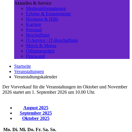
Aktuelles & Service
Medieninformationen
Erfolge & Engagements
Beratung & Hilfe
Karriere
Personal
Beschaffung
IT-Service | IT-Beschaffung
Merch & Mensa
Öffnungszeiten
Pinnwand
Startseite
Veranstaltungen
Veranstaltungskalender
Der Vorverkauf für die Veranstaltungen im Oktober und November
2026 startet am 1. September 2026 um 10.00 Uhr.
August 2025
September 2025
Oktober 2025
Mo.
Di.
Mi.
Do.
Fr.
Sa.
So.