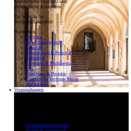
Künstlerische Exzellenz und
pädagogische Kompetenz
Ein Juwel in der
Hochschullandschaft
Hochschule
Über uns
Das Katharinenstift
Lehrende
Organisation & Personal
Bibliothek
Tonstudio & Multimedia
rosa
Forschung & Projekte
Zentrum für Verfemte Musik
hmt inklusiv
Veranstaltungen
Klassisch bis überraschend
Die vielfältigen Veranstaltungen locken
fast täglich ein großes Publikum.
Veranstaltungen
Veranstaltungskalender
Tickets & Vorverkauf