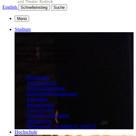
English
Schnelleinstieg
Suche
Menü
Studium
Erfolgreich studieren
in einer der schönsten
Hochschulen Deutschlands:
stimmungsvoll – anspruchsvoll –
individuell – praxisorientiert
Studium
Bewerbung
Studienangebot
Studienorganisation
Hochschulinformationstag
Stipendien
Internationales
Career Center
Ensembles und Bands
Wettbewerbe
Meisterkurse | SOMMERCAMPUS
Hochschule