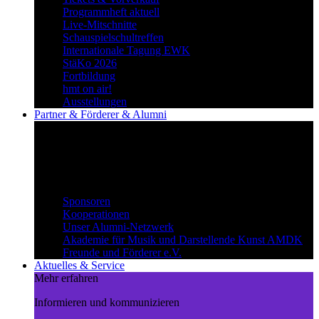
Programmheft aktuell
Live-Mitschnitte
Schauspielschultreffen
Internationale Tagung EWK
StäKo 2026
Fortbildung
hmt on air!
Ausstellungen
Partner & Förderer & Alumni
Synergien schaffen
Gemeinsam Wege beschreiten und
voneinander profitieren.
Partner & Förderer & Alumni
Sponsoren
Kooperationen
Unser Alumni-Netzwerk
Akademie für Musik und Darstellende Kunst AMDK
Freunde und Förderer e.V.
Aktuelles & Service
Mehr erfahren
Informieren und kommunizieren