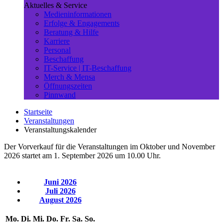
Aktuelles & Service
Medieninformationen
Erfolge & Engagements
Beratung & Hilfe
Karriere
Personal
Beschaffung
IT-Service | IT-Beschaffung
Merch & Mensa
Öffnungszeiten
Pinnwand
Startseite
Veranstaltungen
Veranstaltungskalender
Der Vorverkauf für die Veranstaltungen im Oktober und November
2026 startet am 1. September 2026 um 10.00 Uhr.
Juni 2026
Juli 2026
August 2026
Mo.
Di.
Mi.
Do.
Fr.
Sa.
So.