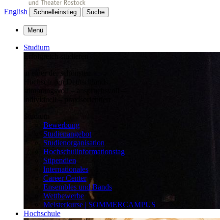
English
Schnelleinstieg
Suche
Menü
Studium
Erfolgreich studieren
in einer der schönsten
Hochschulen Deutschlands:
stimmungsvoll – anspruchsvoll –
individuell – praxisorientiert
Studium
Bewerbung
Studienangebot
Studienorganisation
Hochschulinformationstag
Stipendien
Internationales
Career Center
Ensembles und Bands
Wettbewerbe
Meisterkurse | SOMMERCAMPUS
Hochschule