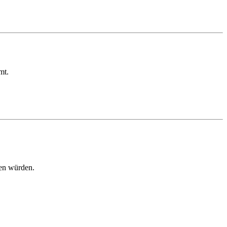
mt.
en würden.