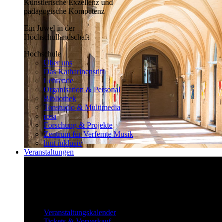
Künstlerische Exzellenz und
pädagogische Kompetenz
Ein Juwel in der
Hochschullandschaft
Hochschule
Über uns
Das Katharinenstift
Lehrende
Organisation & Personal
Bibliothek
Tonstudio & Multimedia
rosa
Forschung & Projekte
Zentrum für Verfemte Musik
hmt inklusiv
Veranstaltungen
Klassisch bis überraschend
Die vielfältigen Veranstaltungen locken
fast täglich ein großes Publikum.
Veranstaltungen
Veranstaltungskalender
Tickets & Vorverkauf