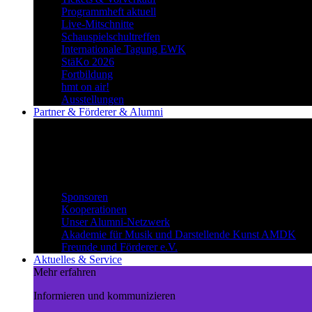
Programmheft aktuell
Live-Mitschnitte
Schauspielschultreffen
Internationale Tagung EWK
StäKo 2026
Fortbildung
hmt on air!
Ausstellungen
Partner & Förderer & Alumni
Synergien schaffen
Gemeinsam Wege beschreiten und
voneinander profitieren.
Partner & Förderer & Alumni
Sponsoren
Kooperationen
Unser Alumni-Netzwerk
Akademie für Musik und Darstellende Kunst AMDK
Freunde und Förderer e.V.
Aktuelles & Service
Mehr erfahren
Informieren und kommunizieren