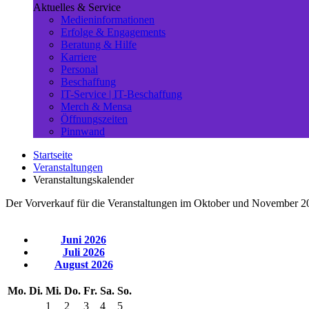
Aktuelles & Service
Medieninformationen
Erfolge & Engagements
Beratung & Hilfe
Karriere
Personal
Beschaffung
IT-Service | IT-Beschaffung
Merch & Mensa
Öffnungszeiten
Pinnwand
Startseite
Veranstaltungen
Veranstaltungskalender
Der Vorverkauf für die Veranstaltungen im Oktober und November 2
Juni 2026
Juli 2026
August 2026
Mo.
Di.
Mi.
Do.
Fr.
Sa.
So.
1
2
3
4
5