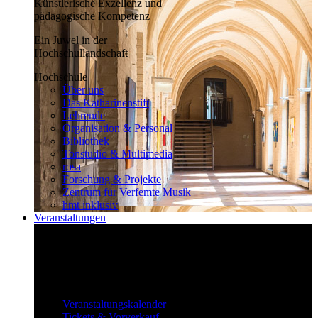
Künstlerische Exzellenz und
pädagogische Kompetenz
Ein Juwel in der
Hochschullandschaft
Hochschule
Über uns
Das Katharinenstift
Lehrende
Organisation & Personal
Bibliothek
Tonstudio & Multimedia
rosa
Forschung & Projekte
Zentrum für Verfemte Musik
hmt inklusiv
Veranstaltungen
Klassisch bis überraschend
Die vielfältigen Veranstaltungen locken
fast täglich ein großes Publikum.
Veranstaltungen
Veranstaltungskalender
Tickets & Vorverkauf