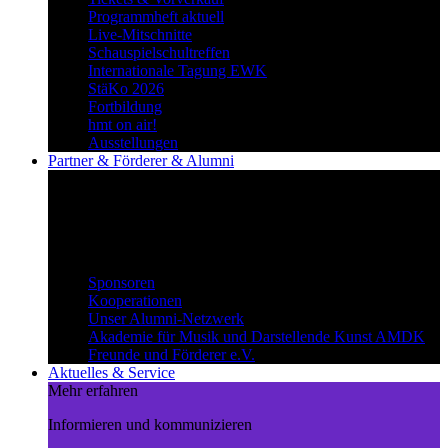
Programmheft aktuell
Live-Mitschnitte
Schauspielschultreffen
Internationale Tagung EWK
StäKo 2026
Fortbildung
hmt on air!
Ausstellungen
Partner & Förderer & Alumni
Synergien schaffen
Gemeinsam Wege beschreiten und
voneinander profitieren.
Partner & Förderer & Alumni
Sponsoren
Kooperationen
Unser Alumni-Netzwerk
Akademie für Musik und Darstellende Kunst AMDK
Freunde und Förderer e.V.
Aktuelles & Service
Mehr erfahren
Informieren und kommunizieren