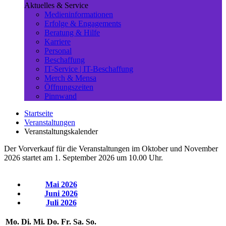
Aktuelles & Service
Medieninformationen
Erfolge & Engagements
Beratung & Hilfe
Karriere
Personal
Beschaffung
IT-Service | IT-Beschaffung
Merch & Mensa
Öffnungszeiten
Pinnwand
Startseite
Veranstaltungen
Veranstaltungskalender
Der Vorverkauf für die Veranstaltungen im Oktober und November
2026 startet am 1. September 2026 um 10.00 Uhr.
Mai 2026
Juni 2026
Juli 2026
Mo.
Di.
Mi.
Do.
Fr.
Sa.
So.