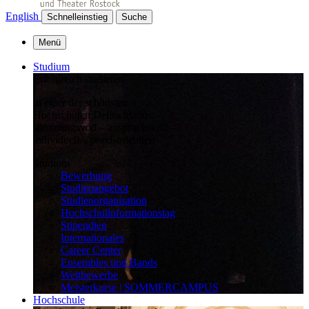
English
Schnelleinstieg
Suche
Menü
Studium
Erfolgreich studieren
in einer der schönsten
Hochschulen Deutschlands:
stimmungsvoll – anspruchsvoll –
individuell – praxisorientiert
Studium
Bewerbung
Studienangebot
Studienorganisation
Hochschulinformationstag
Stipendien
Internationales
Career Center
Ensembles und Bands
Wettbewerbe
Meisterkurse | SOMMERCAMPUS
Hochschule