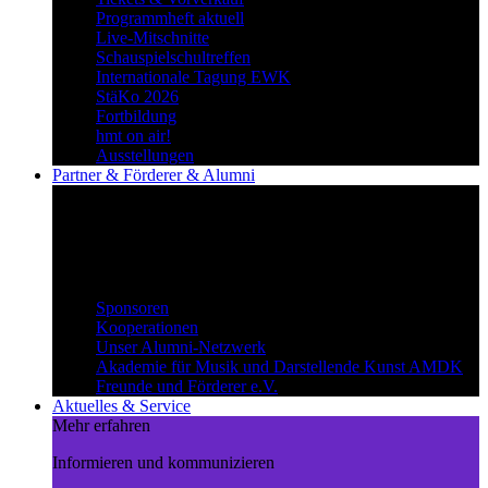
Programmheft aktuell
Live-Mitschnitte
Schauspielschultreffen
Internationale Tagung EWK
StäKo 2026
Fortbildung
hmt on air!
Ausstellungen
Partner & Förderer & Alumni
Synergien schaffen
Gemeinsam Wege beschreiten und
voneinander profitieren.
Partner & Förderer & Alumni
Sponsoren
Kooperationen
Unser Alumni-Netzwerk
Akademie für Musik und Darstellende Kunst AMDK
Freunde und Förderer e.V.
Aktuelles & Service
Mehr erfahren
Informieren und kommunizieren