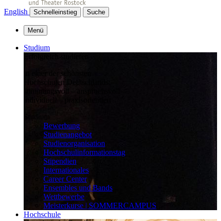
English
Schnelleinstieg
Suche
Menü
Studium
Erfolgreich studieren
in einer der schönsten
Hochschulen Deutschlands:
stimmungsvoll – anspruchsvoll –
individuell – praxisorientiert
Studium
Bewerbung
Studienangebot
Studienorganisation
Hochschulinformationstag
Stipendien
Internationales
Career Center
Ensembles und Bands
Wettbewerbe
Meisterkurse | SOMMERCAMPUS
Hochschule