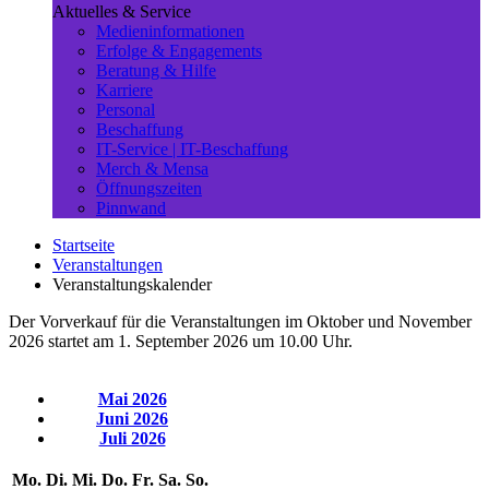
Aktuelles & Service
Medieninformationen
Erfolge & Engagements
Beratung & Hilfe
Karriere
Personal
Beschaffung
IT-Service | IT-Beschaffung
Merch & Mensa
Öffnungszeiten
Pinnwand
Startseite
Veranstaltungen
Veranstaltungskalender
Der Vorverkauf für die Veranstaltungen im Oktober und November
2026 startet am 1. September 2026 um 10.00 Uhr.
Mai 2026
Juni 2026
Juli 2026
Mo.
Di.
Mi.
Do.
Fr.
Sa.
So.