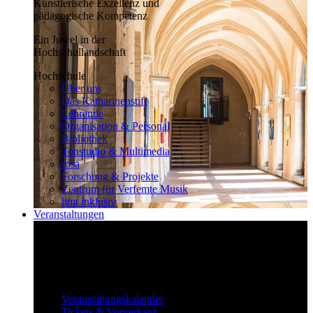
Künstlerische Exzellenz und
pädagogische Kompetenz
Ein Juwel in der
Hochschullandschaft
Hochschule
Über uns
Das Katharinenstift
Lehrende
Organisation & Personal
Bibliothek
Tonstudio & Multimedia
rosa
Forschung & Projekte
Zentrum für Verfemte Musik
hmt inklusiv
Veranstaltungen
Klassisch bis überraschend
Die vielfältigen Veranstaltungen locken
fast täglich ein großes Publikum.
Veranstaltungen
Veranstaltungskalender
Tickets & Vorverkauf