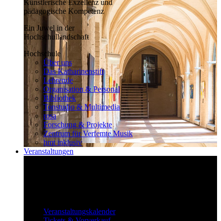
Künstlerische Exzellenz und
pädagogische Kompetenz
Ein Juwel in der
Hochschullandschaft
Hochschule
Über uns
Das Katharinenstift
Lehrende
Organisation & Personal
Bibliothek
Tonstudio & Multimedia
rosa
Forschung & Projekte
Zentrum für Verfemte Musik
hmt inklusiv
Veranstaltungen
Klassisch bis überraschend
Die vielfältigen Veranstaltungen locken
fast täglich ein großes Publikum.
Veranstaltungen
Veranstaltungskalender
Tickets & Vorverkauf