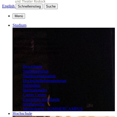
English
Schnelleinstieg
Suche
Menü
Studium
Erfolgreich studieren
in einer der schönsten
Hochschulen Deutschlands:
stimmungsvoll – anspruchsvoll –
individuell – praxisorientiert
Studium
Bewerbung
Studienangebot
Studienorganisation
Hochschulinformationstag
Stipendien
Internationales
Career Center
Ensembles und Bands
Wettbewerbe
Meisterkurse | SOMMERCAMPUS
Hochschule