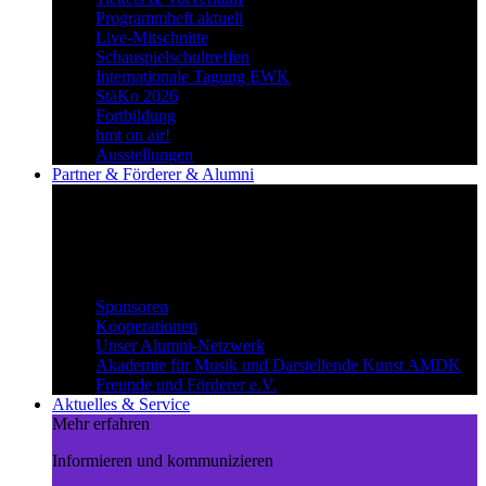
Programmheft aktuell
Live-Mitschnitte
Schauspielschultreffen
Internationale Tagung EWK
StäKo 2026
Fortbildung
hmt on air!
Ausstellungen
Partner & Förderer & Alumni
Synergien schaffen
Gemeinsam Wege beschreiten und
voneinander profitieren.
Partner & Förderer & Alumni
Sponsoren
Kooperationen
Unser Alumni-Netzwerk
Akademie für Musik und Darstellende Kunst AMDK
Freunde und Förderer e.V.
Aktuelles & Service
Mehr erfahren
Informieren und kommunizieren