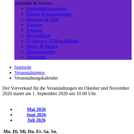
Aktuelles & Service
Medieninformationen
Erfolge & Engagements
Beratung & Hilfe
Karriere
Personal
Beschaffung
IT-Service | IT-Beschaffung
Merch & Mensa
Öffnungszeiten
Pinnwand
Startseite
Veranstaltungen
Veranstaltungskalender
Der Vorverkauf für die Veranstaltungen im Oktober und November
2026 startet am 1. September 2026 um 10.00 Uhr.
Mai 2026
Juni 2026
Juli 2026
Mo.
Di.
Mi.
Do.
Fr.
Sa.
So.