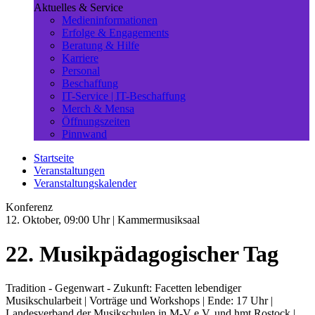
Aktuelles & Service
Medieninformationen
Erfolge & Engagements
Beratung & Hilfe
Karriere
Personal
Beschaffung
IT-Service | IT-Beschaffung
Merch & Mensa
Öffnungszeiten
Pinnwand
Startseite
Veranstaltungen
Veranstaltungskalender
Konferenz
12. Oktober, 09:00 Uhr
| Kammermusiksaal
22. Musikpädagogischer Tag
Tradition - Gegenwart - Zukunft: Facetten lebendiger
Musikschularbeit | Vorträge und Workshops | Ende: 17 Uhr |
Landesverband der Musikschulen in M-V e.V. und hmt Rostock |