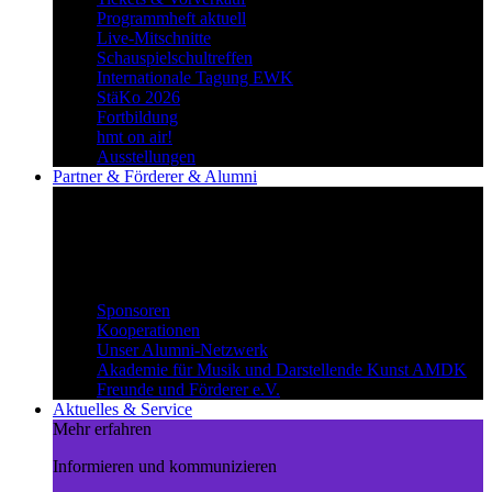
Programmheft aktuell
Live-Mitschnitte
Schauspielschultreffen
Internationale Tagung EWK
StäKo 2026
Fortbildung
hmt on air!
Ausstellungen
Partner & Förderer & Alumni
Synergien schaffen
Gemeinsam Wege beschreiten und
voneinander profitieren.
Partner & Förderer & Alumni
Sponsoren
Kooperationen
Unser Alumni-Netzwerk
Akademie für Musik und Darstellende Kunst AMDK
Freunde und Förderer e.V.
Aktuelles & Service
Mehr erfahren
Informieren und kommunizieren