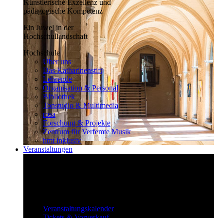
Künstlerische Exzellenz und
pädagogische Kompetenz
Ein Juwel in der
Hochschullandschaft
Hochschule
Über uns
Das Katharinenstift
Lehrende
Organisation & Personal
Bibliothek
Tonstudio & Multimedia
rosa
Forschung & Projekte
Zentrum für Verfemte Musik
hmt inklusiv
Veranstaltungen
Klassisch bis überraschend
Die vielfältigen Veranstaltungen locken
fast täglich ein großes Publikum.
Veranstaltungen
Veranstaltungskalender
Tickets & Vorverkauf