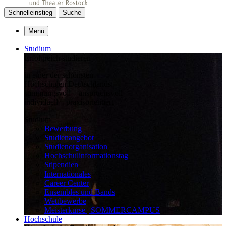
Schnelleinstieg
Suche
Menü
Studium
Erfolgreich studieren
in einer der schönsten
Hochschulen Deutschlands:
stimmungsvoll – anspruchsvoll –
individuell – praxisorientiert
Studium
Bewerbung
Studienangebot
Studienorganisation
Hochschulinformationstag
Stipendien
Internationales
Career Center
Ensembles und Bands
Wettbewerbe
Meisterkurse | SOMMERCAMPUS
Hochschule