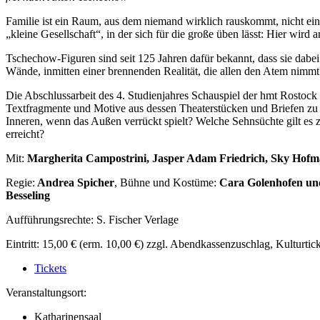
Familie ist ein Raum, aus dem niemand wirklich rauskommt, nicht einm
„kleine Gesellschaft“, in der sich für die große üben lässt: Hier wi
Tschechow-Figuren sind seit 125 Jahren dafür bekannt, dass sie dabei 
Wände, inmitten einer brennenden Realität, die allen den Atem nimm
Die Abschlussarbeit des 4. Studienjahres Schauspiel der hmt Rostock 
Textfragmente und Motive aus dessen Theaterstücken und Briefen zu e
Inneren, wenn das Außen verrückt spielt? Welche Sehnsüchte gilt e
erreicht?
Mit:
Margherita Campostrini, Jasper Adam Friedrich, Sky Hofma
Regie:
Andrea Spicher
, Bühne und Kostüme:
Cara Golenhofen und
Besseling
Aufführungsrechte: S. Fischer Verlage
Eintritt: 15,00 € (erm. 10,00 €) zzgl. Abendkassenzuschlag, Kulturtic
Tickets
Veranstaltungsort:
Katharinensaal