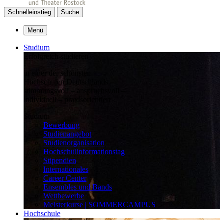
Schnelleinstieg
Suche
Menü
Studium
Erfolgreich studieren
in einer der schönsten
Hochschulen Deutschlands:
stimmungsvoll – anspruchsvoll –
individuell – praxisorientiert
Studium
Bewerbung
Studienangebot
Studienorganisation
Hochschulinformationstag
Stipendien
Internationales
Career Center
Ensembles und Bands
Wettbewerbe
Meisterkurse | SOMMERCAMPUS
Hochschule