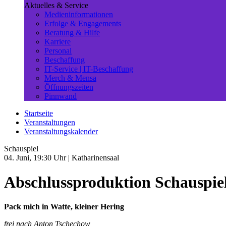
Aktuelles & Service
Medieninformationen
Erfolge & Engagements
Beratung & Hilfe
Karriere
Personal
Beschaffung
IT-Service | IT-Beschaffung
Merch & Mensa
Öffnungszeiten
Pinnwand
Startseite
Veranstaltungen
Veranstaltungskalender
Schauspiel
04. Juni, 19:30 Uhr
| Katharinensaal
Abschlussproduktion Schauspie
Pack mich in Watte, kleiner Hering
frei nach Anton Tschechow