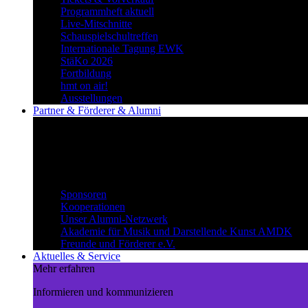
Programmheft aktuell
Live-Mitschnitte
Schauspielschultreffen
Internationale Tagung EWK
StäKo 2026
Fortbildung
hmt on air!
Ausstellungen
Partner & Förderer & Alumni
Synergien schaffen
Gemeinsam Wege beschreiten und
voneinander profitieren.
Partner & Förderer & Alumni
Sponsoren
Kooperationen
Unser Alumni-Netzwerk
Akademie für Musik und Darstellende Kunst AMDK
Freunde und Förderer e.V.
Aktuelles & Service
Mehr erfahren
Informieren und kommunizieren