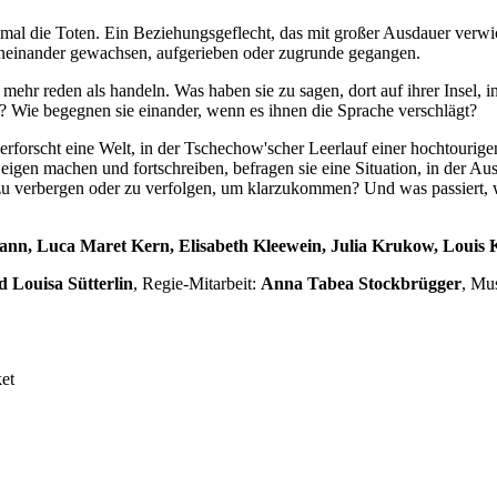
al die Toten. Ein Beziehungsgeflecht, das mit großer Ausdauer verwicke
rd aneinander gewachsen, aufgerieben oder zugrunde gegangen.
mehr reden als handeln. Was haben sie zu sagen, dort auf ihrer Insel, 
t? Wie begegnen sie einander, wenn es ihnen die Sprache verschlägt?
erforscht eine Welt, in der Tschechow'scher Leerlauf einer hochtourig
igen machen und fortschreiben, befragen sie eine Situation, in der Aus
s zu verbergen oder zu verfolgen, um klarzukommen? Und was passiert
nn, Luca Maret Kern, Elisabeth Kleewein, Julia Krukow, Louis 
 Louisa Sütterlin
, Regie-Mitarbeit:
Anna Tabea Stockbrügger
, Mu
ket