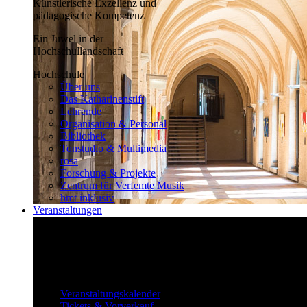
Künstlerische Exzellenz und
pädagogische Kompetenz
Ein Juwel in der
Hochschullandschaft
Hochschule
Über uns
Das Katharinenstift
Lehrende
Organisation & Personal
Bibliothek
Tonstudio & Multimedia
rosa
Forschung & Projekte
Zentrum für Verfemte Musik
hmt inklusiv
Veranstaltungen
Klassisch bis überraschend
Die vielfältigen Veranstaltungen locken
fast täglich ein großes Publikum.
Veranstaltungen
Veranstaltungskalender
Tickets & Vorverkauf