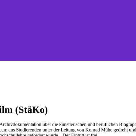
ilm (StäKo)
e Archivdokumentation über die künstlerischen und beruflichen Biograp
team aus Studierenden unter der Leitung von Konrad Mühe gedreht und
schullehre gefördert wurde. | Der Eintritt ist frei.