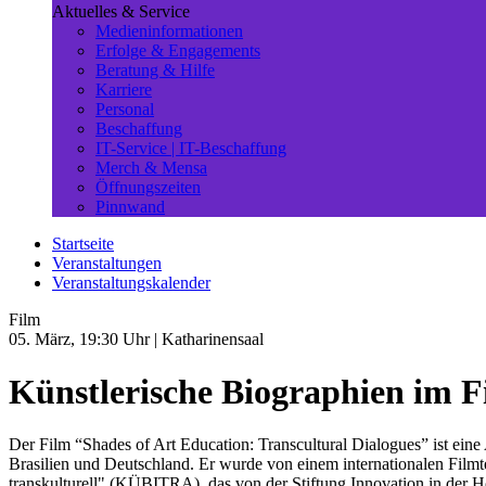
Aktuelles & Service
Medieninformationen
Erfolge & Engagements
Beratung & Hilfe
Karriere
Personal
Beschaffung
IT-Service | IT-Beschaffung
Merch & Mensa
Öffnungszeiten
Pinnwand
Startseite
Veranstaltungen
Veranstaltungskalender
Film
05. März, 19:30 Uhr
| Katharinensaal
Künstlerische Biographien im F
Der Film “Shades of Art Education: Transcultural Dialogues” ist ein
Brasilien und Deutschland. Er wurde von einem internationalen Film
transkulturell" (KÜBITRA), das von der Stiftung Innovation in der Hoch