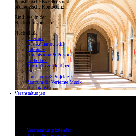
Künstlerische Exzellenz und
pädagogische Kompetenz
Ein Juwel in der
Hochschullandschaft
Hochschule
Über uns
Das Katharinenstift
Lehrende
Organisation & Personal
Bibliothek
Tonstudio & Multimedia
rosa
Forschung & Projekte
Zentrum für Verfemte Musik
hmt inklusiv
Veranstaltungen
Klassisch bis überraschend
Die vielfältigen Veranstaltungen locken
fast täglich ein großes Publikum.
Veranstaltungen
Veranstaltungskalender
Tickets & Vorverkauf