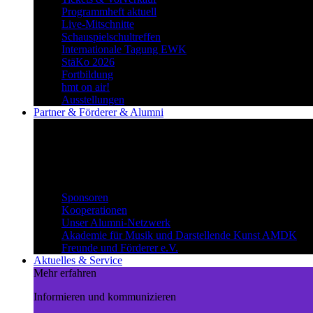
Programmheft aktuell
Live-Mitschnitte
Schauspielschultreffen
Internationale Tagung EWK
StäKo 2026
Fortbildung
hmt on air!
Ausstellungen
Partner & Förderer & Alumni
Synergien schaffen
Gemeinsam Wege beschreiten und
voneinander profitieren.
Partner & Förderer & Alumni
Sponsoren
Kooperationen
Unser Alumni-Netzwerk
Akademie für Musik und Darstellende Kunst AMDK
Freunde und Förderer e.V.
Aktuelles & Service
Mehr erfahren
Informieren und kommunizieren