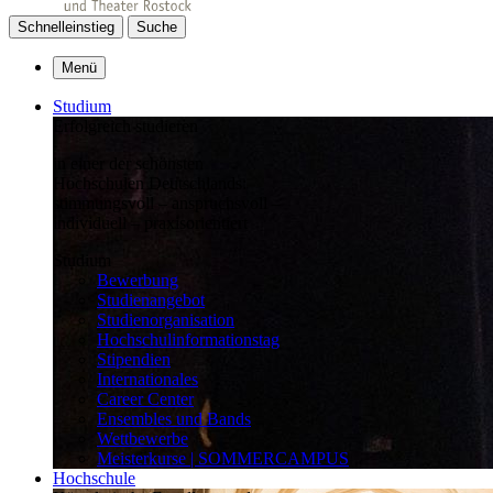
Schnelleinstieg
Suche
Menü
Studium
Erfolgreich studieren
in einer der schönsten
Hochschulen Deutschlands:
stimmungsvoll – anspruchsvoll –
individuell – praxisorientiert
Studium
Bewerbung
Studienangebot
Studienorganisation
Hochschulinformationstag
Stipendien
Internationales
Career Center
Ensembles und Bands
Wettbewerbe
Meisterkurse | SOMMERCAMPUS
Hochschule