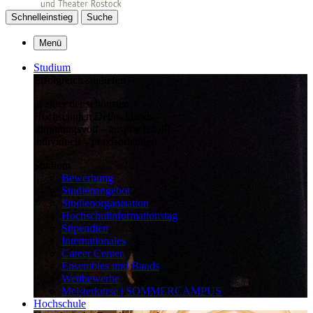
Schnelleinstieg
Suche
Menü
Studium
Erfolgreich studieren
in einer der schönsten
Hochschulen Deutschlands:
stimmungsvoll – anspruchsvoll –
individuell – praxisorientiert
Studium
Bewerbung
Studienangebot
Studienorganisation
Hochschulinformationstag
Stipendien
Internationales
Career Center
Ensembles und Bands
Wettbewerbe
Meisterkurse | SOMMERCAMPUS
Hochschule