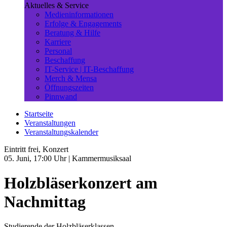
Aktuelles & Service
Medieninformationen
Erfolge & Engagements
Beratung & Hilfe
Karriere
Personal
Beschaffung
IT-Service | IT-Beschaffung
Merch & Mensa
Öffnungszeiten
Pinnwand
Startseite
Veranstaltungen
Veranstaltungskalender
Eintritt frei, Konzert
05. Juni, 17:00 Uhr
| Kammermusiksaal
Holzbläserkonzert am
Nachmittag
Studierende der Holzbläserklassen