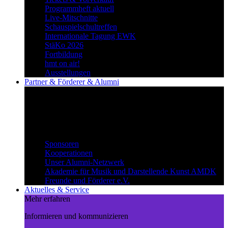
Programmheft aktuell
Live-Mitschnitte
Schauspielschultreffen
Internationale Tagung EWK
StäKo 2026
Fortbildung
hmt on air!
Ausstellungen
Partner & Förderer & Alumni
Synergien schaffen
Gemeinsam Wege beschreiten und
voneinander profitieren.
Partner & Förderer & Alumni
Sponsoren
Kooperationen
Unser Alumni-Netzwerk
Akademie für Musik und Darstellende Kunst AMDK
Freunde und Förderer e.V.
Aktuelles & Service
Mehr erfahren
Informieren und kommunizieren