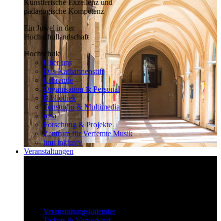
Künstlerische Exzellenz und
pädagogische Kompetenz
Ein Juwel in der
Hochschullandschaft
Hochschule
Über uns
Das Katharinenstift
Lehrende
Organisation & Personal
Bibliothek
Tonstudio & Multimedia
rosa
Forschung & Projekte
Zentrum für Verfemte Musik
hmt inklusiv
Veranstaltungen
Klassisch bis überraschend
Die vielfältigen Veranstaltungen locken
fast täglich ein großes Publikum.
Veranstaltungen
Veranstaltungskalender
Tickets & Vorverkauf