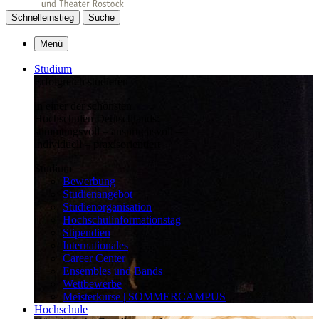
Schnelleinstieg
Suche
Menü
Studium
Erfolgreich studieren
in einer der schönsten
Hochschulen Deutschlands:
stimmungsvoll – anspruchsvoll –
individuell – praxisorientiert
Studium
Bewerbung
Studienangebot
Studienorganisation
Hochschulinformationstag
Stipendien
Internationales
Career Center
Ensembles und Bands
Wettbewerbe
Meisterkurse | SOMMERCAMPUS
Hochschule