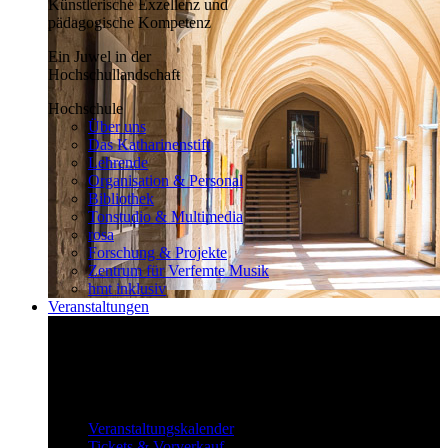
Künstlerische Exzellenz und
pädagogische Kompetenz
Ein Juwel in der
Hochschullandschaft
Hochschule
Über uns
Das Katharinenstift
Lehrende
Organisation & Personal
Bibliothek
Tonstudio & Multimedia
rosa
Forschung & Projekte
Zentrum für Verfemte Musik
hmt inklusiv
Veranstaltungen
Klassisch bis überraschend
Die vielfältigen Veranstaltungen locken
fast täglich ein großes Publikum.
Veranstaltungen
Veranstaltungskalender
Tickets & Vorverkauf