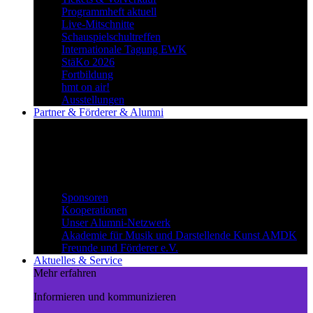
Programmheft aktuell
Live-Mitschnitte
Schauspielschultreffen
Internationale Tagung EWK
StäKo 2026
Fortbildung
hmt on air!
Ausstellungen
Partner & Förderer & Alumni
Synergien schaffen
Gemeinsam Wege beschreiten und
voneinander profitieren.
Partner & Förderer & Alumni
Sponsoren
Kooperationen
Unser Alumni-Netzwerk
Akademie für Musik und Darstellende Kunst AMDK
Freunde und Förderer e.V.
Aktuelles & Service
Mehr erfahren
Informieren und kommunizieren