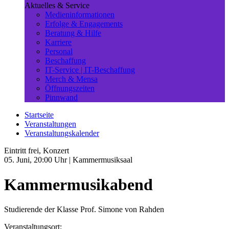
Aktuelles & Service
Medieninformationen
Erfolge & Engagements
Beratung & Hilfe
Karriere
Personal
Beschaffung
IT-Service | IT-Beschaffung
Merch & Mensa
Öffnungszeiten
Pinnwand
Startseite
Veranstaltungen
Veranstaltungskalender
Eintritt frei, Konzert
05. Juni, 20:00 Uhr
| Kammermusiksaal
Kammermusikabend
Studierende der Klasse Prof. Simone von Rahden
Veranstaltungsort: