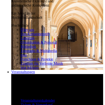
Künstlerische Exzellenz und
pädagogische Kompetenz
Ein Juwel in der
Hochschullandschaft
Hochschule
Über uns
Das Katharinenstift
Lehrende
Organisation & Personal
Bibliothek
Tonstudio & Multimedia
rosa
Forschung & Projekte
Zentrum für Verfemte Musik
hmt inklusiv
Veranstaltungen
Klassisch bis überraschend
Die vielfältigen Veranstaltungen locken
fast täglich ein großes Publikum.
Veranstaltungen
Veranstaltungskalender
Tickets & Vorverkauf