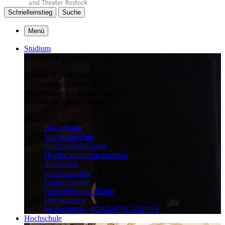
Schnelleinstieg
Suche
Menü
Studium
Erfolgreich studieren
in einer der schönsten
Hochschulen Deutschlands:
stimmungsvoll – anspruchsvoll –
individuell – praxisorientiert
Studium
Bewerbung
Studienangebot
Studienorganisation
Hochschulinformationstag
Stipendien
Internationales
Career Center
Ensembles und Bands
Wettbewerbe
Meisterkurse | SOMMERCAMPUS
Hochschule