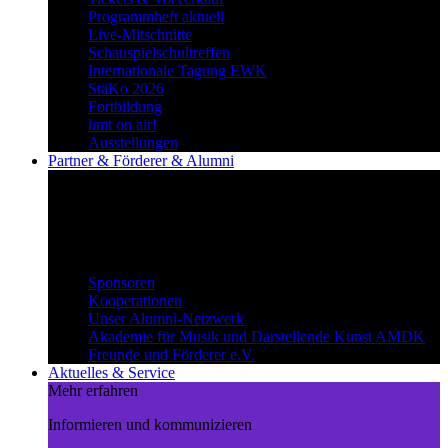
Programmheft aktuell
Live-Mitschnitte
Schauspielschultreffen
Internationale Tagung EWK
StäKo 2026
Fortbildung
hmt on air!
Ausstellungen
Partner & Förderer & Alumni
Synergien schaffen
Gemeinsam Wege beschreiten und
voneinander profitieren.
Partner & Förderer & Alumni
Sponsoren
Kooperationen
Unser Alumni-Netzwerk
Akademie für Musik und Darstellende Kunst AMDK
Freunde und Förderer e.V.
Aktuelles & Service
Mehr erfahren
Informieren und kommunizieren