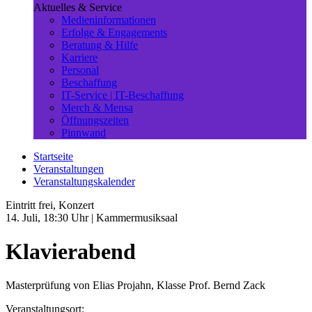
Aktuelles & Service
Medieninformationen
Erfolge & Engagements
Beratung & Hilfe
Karriere
Personal
Beschaffung
IT-Service | IT-Beschaffung
Merch & Mensa
Öffnungszeiten
Pinnwand
Startseite
Veranstaltungen
Veranstaltungskalender
Eintritt frei, Konzert
14. Juli, 18:30 Uhr
| Kammermusiksaal
Klavierabend
Masterprüfung von Elias Projahn, Klasse Prof. Bernd Zack
Veranstaltungsort: