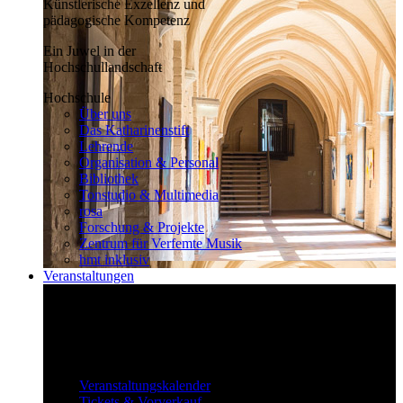
Künstlerische Exzellenz und
pädagogische Kompetenz
Ein Juwel in der
Hochschullandschaft
Hochschule
Über uns
Das Katharinenstift
Lehrende
Organisation & Personal
Bibliothek
Tonstudio & Multimedia
rosa
Forschung & Projekte
Zentrum für Verfemte Musik
hmt inklusiv
Veranstaltungen
Klassisch bis überraschend
Die vielfältigen Veranstaltungen locken
fast täglich ein großes Publikum.
Veranstaltungen
Veranstaltungskalender
Tickets & Vorverkauf