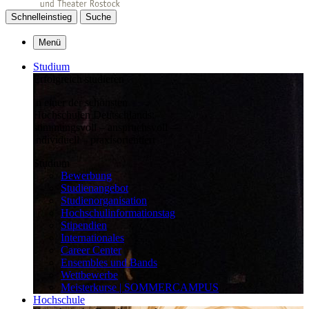
Schnelleinstieg
Suche
Menü
Studium
Erfolgreich studieren
in einer der schönsten
Hochschulen Deutschlands:
stimmungsvoll – anspruchsvoll –
individuell – praxisorientiert
Studium
Bewerbung
Studienangebot
Studienorganisation
Hochschulinformationstag
Stipendien
Internationales
Career Center
Ensembles und Bands
Wettbewerbe
Meisterkurse | SOMMERCAMPUS
Hochschule