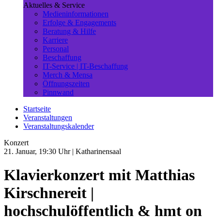
Aktuelles & Service
Medieninformationen
Erfolge & Engagements
Beratung & Hilfe
Karriere
Personal
Beschaffung
IT-Service | IT-Beschaffung
Merch & Mensa
Öffnungszeiten
Pinnwand
Startseite
Veranstaltungen
Veranstaltungskalender
Konzert
21. Januar, 19:30 Uhr
| Katharinensaal
Klavierkonzert mit Matthias
Kirschnereit |
hochschulöffentlich & hmt on