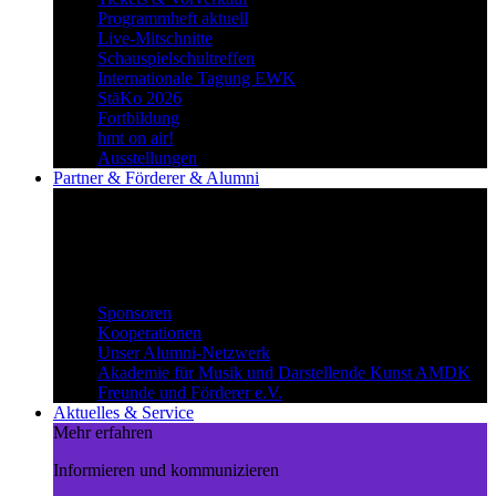
Programmheft aktuell
Live-Mitschnitte
Schauspielschultreffen
Internationale Tagung EWK
StäKo 2026
Fortbildung
hmt on air!
Ausstellungen
Partner & Förderer & Alumni
Synergien schaffen
Gemeinsam Wege beschreiten und
voneinander profitieren.
Partner & Förderer & Alumni
Sponsoren
Kooperationen
Unser Alumni-Netzwerk
Akademie für Musik und Darstellende Kunst AMDK
Freunde und Förderer e.V.
Aktuelles & Service
Mehr erfahren
Informieren und kommunizieren