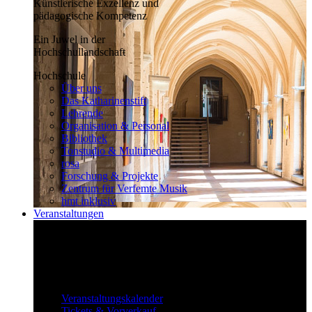
Künstlerische Exzellenz und
pädagogische Kompetenz
Ein Juwel in der
Hochschullandschaft
Hochschule
Über uns
Das Katharinenstift
Lehrende
Organisation & Personal
Bibliothek
Tonstudio & Multimedia
rosa
Forschung & Projekte
Zentrum für Verfemte Musik
hmt inklusiv
Veranstaltungen
Klassisch bis überraschend
Die vielfältigen Veranstaltungen locken
fast täglich ein großes Publikum.
Veranstaltungen
Veranstaltungskalender
Tickets & Vorverkauf