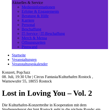
Aktuelles & Service
Medieninformationen
Erfolge & Engagements
Beratung & Hilfe
Karriere
Personal
Beschaffung
IT-Service | IT-Beschaffung
Merch & Mensa
Öffnungszeiten
Pinnwand
Startseite
Veranstaltungen
Veranstaltungskalender
Konzert, Pop/Jazz
08. Juli, 19:30 Uhr
| Circus Fantasia/Kulturhafen Rostock ,
Warnowufer 55, 18055 Rostock
Lost in Loving You – Vol. 2
Die Kulturhafen-Konzertreihe in Kooperation mit dem
Studierendenrat der hmt Rostock geht in die nächste Runde: ein