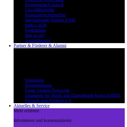
Programmheft aktuell
Live-Mitschnitte
Schauspielschultreffen
Internationale Tagung EWK
StäKo 2026
Fortbildung
hmt on air!
Ausstellungen
Partner & Förderer & Alumni
Synergien schaffen
Gemeinsam Wege beschreiten und
voneinander profitieren.
Partner & Förderer & Alumni
Sponsoren
Kooperationen
Unser Alumni-Netzwerk
Akademie für Musik und Darstellende Kunst AMDK
Freunde und Förderer e.V.
Aktuelles & Service
Mehr erfahren
Informieren und kommunizieren