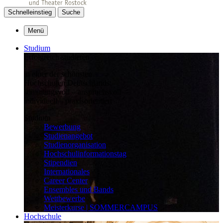
Schnelleinstieg
Suche
Menü
Studium
Erfolgreich studieren
in einer der schönsten
Hochschulen Deutschlands:
stimmungsvoll – anspruchsvoll –
individuell – praxisorientiert
Studium
Bewerbung
Studienangebot
Studienorganisation
Hochschulinformationstag
Stipendien
Internationales
Career Center
Ensembles und Bands
Wettbewerbe
Meisterkurse | SOMMERCAMPUS
Hochschule