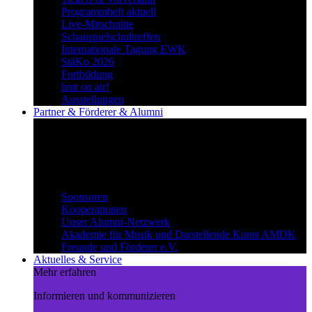
Programmheft aktuell
Live-Mitschnitte
Schauspielschultreffen
Internationale Tagung EWK
StäKo 2026
Fortbildung
hmt on air!
Ausstellungen
Partner & Förderer & Alumni
Synergien schaffen
Gemeinsam Wege beschreiten und
voneinander profitieren.
Partner & Förderer & Alumni
Sponsoren
Kooperationen
Unser Alumni-Netzwerk
Akademie für Musik und Darstellende Kunst AMDK
Freunde und Förderer e.V.
Aktuelles & Service
Mehr erfahren
Informieren und kommunizieren