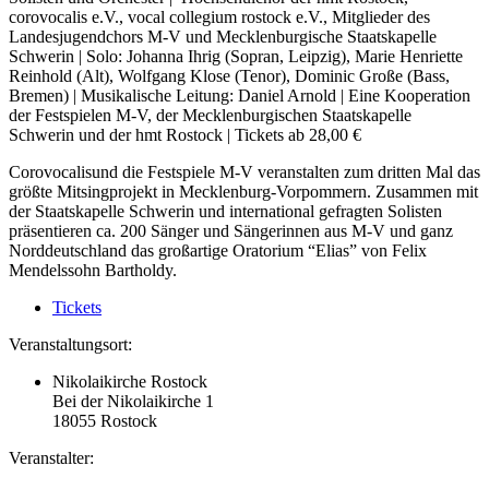
corovocalis e.V., vocal collegium rostock e.V., Mitglieder des
Landesjugendchors M-V und Mecklenburgische Staatskapelle
Schwerin | Solo: Johanna Ihrig (Sopran, Leipzig), Marie Henriette
Reinhold (Alt), Wolfgang Klose (Tenor), Dominic Große (Bass,
Bremen) | Musikalische Leitung: Daniel Arnold | Eine Kooperation
der Festspielen M-V, der Mecklenburgischen Staatskapelle
Schwerin und der hmt Rostock | Tickets ab 28,00 €
Corovocalis
und die Festspiele M-V veranstalten zum dritten Mal das
größte Mitsingprojekt in Mecklenburg-Vorpommern. Zusammen mit
der Staatskapelle Schwerin und international gefragten Solisten
präsentieren ca. 200 Sänger und Sängerinnen aus M-V und ganz
Norddeutschland das großartige Oratorium “Elias” von Felix
Mendelssohn Bartholdy.
Tickets
Veranstaltungsort:
Nikolaikirche Rostock
Bei der Nikolaikirche 1
18055
Rostock
Veranstalter: