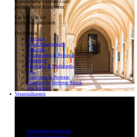
Künstlerische Exzellenz und
pädagogische Kompetenz
Ein Juwel in der
Hochschullandschaft
Hochschule
Über uns
Das Katharinenstift
Lehrende
Organisation & Personal
Bibliothek
Tonstudio & Multimedia
rosa
Forschung & Projekte
Zentrum für Verfemte Musik
hmt inklusiv
Veranstaltungen
Klassisch bis überraschend
Die vielfältigen Veranstaltungen locken
fast täglich ein großes Publikum.
Veranstaltungen
Veranstaltungskalender
Tickets & Vorverkauf