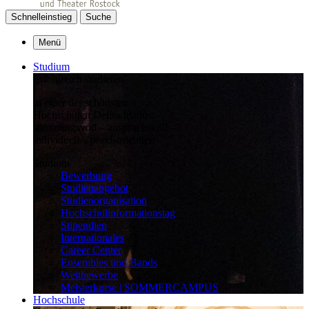
Schnelleinstieg
Suche
Menü
Studium
Erfolgreich studieren
in einer der schönsten
Hochschulen Deutschlands:
stimmungsvoll – anspruchsvoll –
individuell – praxisorientiert
Studium
Bewerbung
Studienangebot
Studienorganisation
Hochschulinformationstag
Stipendien
Internationales
Career Center
Ensembles und Bands
Wettbewerbe
Meisterkurse | SOMMERCAMPUS
Hochschule