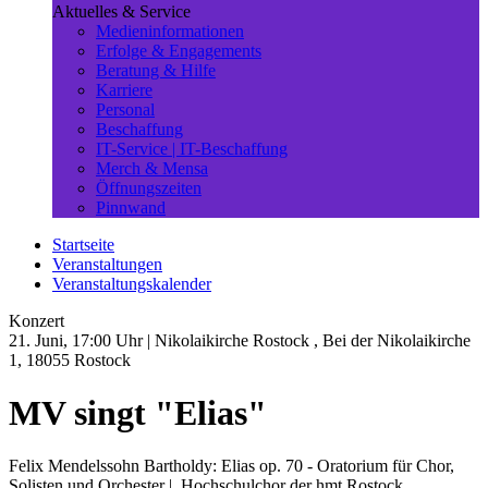
Aktuelles & Service
Medieninformationen
Erfolge & Engagements
Beratung & Hilfe
Karriere
Personal
Beschaffung
IT-Service | IT-Beschaffung
Merch & Mensa
Öffnungszeiten
Pinnwand
Startseite
Veranstaltungen
Veranstaltungskalender
Konzert
21. Juni, 17:00 Uhr
| Nikolaikirche Rostock , Bei der Nikolaikirche
1, 18055 Rostock
MV singt "Elias"
Felix Mendelssohn Bartholdy: Elias op. 70 - Oratorium für Chor,
Solisten und Orchester | Hochschulchor der hmt Rostock,