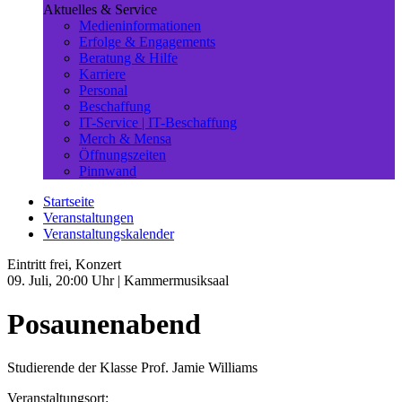
Aktuelles & Service
Medieninformationen
Erfolge & Engagements
Beratung & Hilfe
Karriere
Personal
Beschaffung
IT-Service | IT-Beschaffung
Merch & Mensa
Öffnungszeiten
Pinnwand
Startseite
Veranstaltungen
Veranstaltungskalender
Eintritt frei, Konzert
09. Juli, 20:00 Uhr
| Kammermusiksaal
Posaunenabend
Studierende der Klasse Prof. Jamie Williams
Veranstaltungsort: