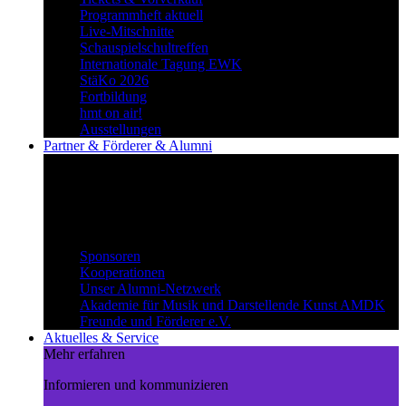
Programmheft aktuell
Live-Mitschnitte
Schauspielschultreffen
Internationale Tagung EWK
StäKo 2026
Fortbildung
hmt on air!
Ausstellungen
Partner & Förderer & Alumni
Synergien schaffen
Gemeinsam Wege beschreiten und
voneinander profitieren.
Partner & Förderer & Alumni
Sponsoren
Kooperationen
Unser Alumni-Netzwerk
Akademie für Musik und Darstellende Kunst AMDK
Freunde und Förderer e.V.
Aktuelles & Service
Mehr erfahren
Informieren und kommunizieren