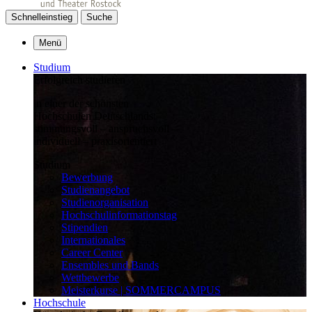
Schnelleinstieg
Suche
Menü
Studium
Erfolgreich studieren
in einer der schönsten
Hochschulen Deutschlands:
stimmungsvoll – anspruchsvoll –
individuell – praxisorientiert
Studium
Bewerbung
Studienangebot
Studienorganisation
Hochschulinformationstag
Stipendien
Internationales
Career Center
Ensembles und Bands
Wettbewerbe
Meisterkurse | SOMMERCAMPUS
Hochschule