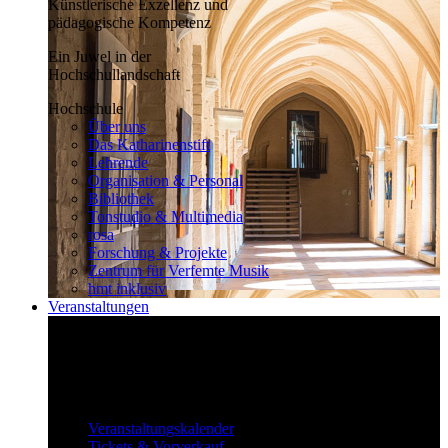
Künstlerische Exzellenz und
pädagogische Kompetenz
Ein Juwel in der
Hochschullandschaft
Hochschule
Über uns
Das Katharinenstift
Lehrende
Organisation & Personal
Bibliothek
Tonstudio & Multimedia
rosa
Forschung & Projekte
Zentrum für Verfemte Musik
hmt inklusiv
Veranstaltungen
Klassisch bis überraschend
Die vielfältigen Veranstaltungen locken
fast täglich ein großes Publikum.
Veranstaltungen
Veranstaltungskalender
Tickets & Vorverkauf