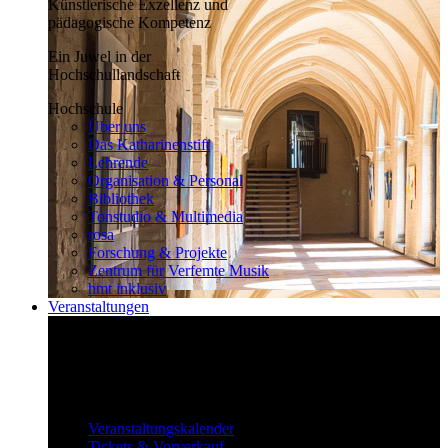
Künstlerische Exzellenz und
pädagogische Kompetenz
Ein Juwel in der
Hochschullandschaft
Hochschule
Über uns
Das Katharinenstift
Lehrende
Organisation & Personal
Bibliothek
Tonstudio & Multimedia
rosa
Forschung & Projekte
Zentrum für Verfemte Musik
hmt inklusiv
Veranstaltungen
Klassisch bis überraschend
Die vielfältigen Veranstaltungen locken
fast täglich ein großes Publikum.
Veranstaltungen
Veranstaltungskalender
Tickets & Vorverkauf