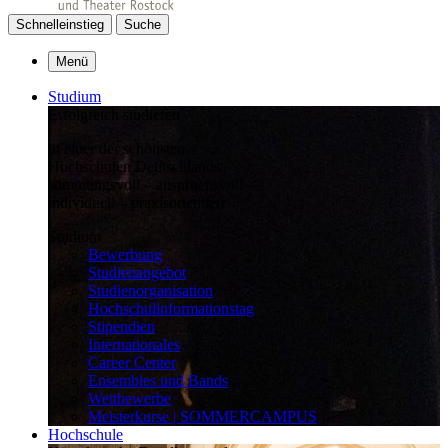
Schnelleinstieg
Suche
Menü
Studium
Erfolgreich studieren
in einer der schönsten
Hochschulen Deutschlands:
stimmungsvoll – anspruchsvoll –
individuell – praxisorientiert
Studium
Bewerbung
Studienangebot
Studienorganisation
Hochschulinformationstag
Stipendien
Internationales
Career Center
Ensembles und Bands
Wettbewerbe
Meisterkurse | SOMMERCAMPUS
Hochschule