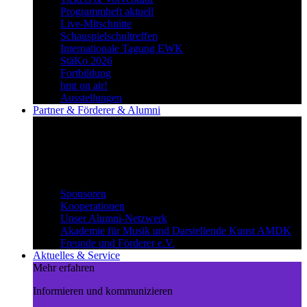
Programmheft aktuell
Live-Mitschnitte
Schauspielschultreffen
Internationale Tagung EWK
StäKo 2026
Fortbildung
hmt on air!
Ausstellungen
Partner & Förderer & Alumni
Synergien schaffen
Gemeinsam Wege beschreiten und
voneinander profitieren.
Partner & Förderer & Alumni
Sponsoren
Kooperationen
Unser Alumni-Netzwerk
Akademie für Musik und Darstellende Kunst AMDK
Freunde und Förderer e.V.
Aktuelles & Service
Mehr erfahren
Informieren und kommunizieren