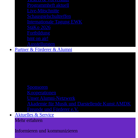
Programmheft aktuell
Live-Mitschnitte
Schauspielschultreffen
Internationale Tagung EWK
StäKo 2026
Fortbildung
hmt on air!
Ausstellungen
Partner & Förderer & Alumni
Synergien schaffen
Gemeinsam Wege beschreiten und
voneinander profitieren.
Partner & Förderer & Alumni
Sponsoren
Kooperationen
Unser Alumni-Netzwerk
Akademie für Musik und Darstellende Kunst AMDK
Freunde und Förderer e.V.
Aktuelles & Service
Mehr erfahren
Informieren und kommunizieren