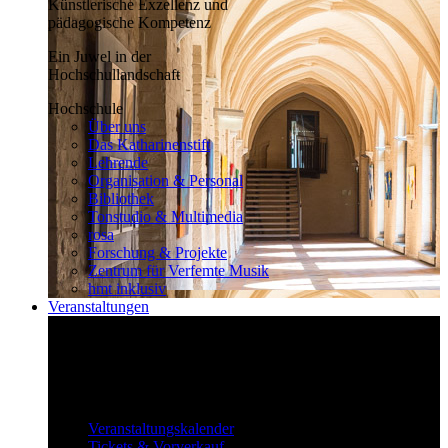
Künstlerische Exzellenz und
pädagogische Kompetenz
Ein Juwel in der
Hochschullandschaft
Hochschule
Über uns
Das Katharinenstift
Lehrende
Organisation & Personal
Bibliothek
Tonstudio & Multimedia
rosa
Forschung & Projekte
Zentrum für Verfemte Musik
hmt inklusiv
Veranstaltungen
Klassisch bis überraschend
Die vielfältigen Veranstaltungen locken
fast täglich ein großes Publikum.
Veranstaltungen
Veranstaltungskalender
Tickets & Vorverkauf