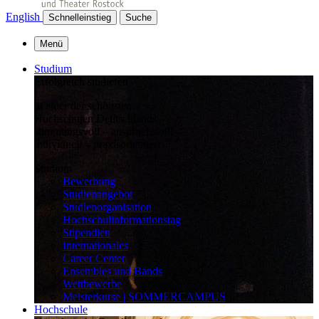
English
Schnelleinstieg
Suche
Menü
Studium
Erfolgreich studieren
in einer der schönsten
Hochschulen Deutschlands:
stimmungsvoll – anspruchsvoll –
individuell – praxisorientiert
Studium
Bewerbung
Studienangebot
Studienorganisation
Hochschulinformationstag
Stipendien
Internationales
Career Center
Ensembles und Bands
Wettbewerbe
Meisterkurse | SOMMERCAMPUS
Hochschule