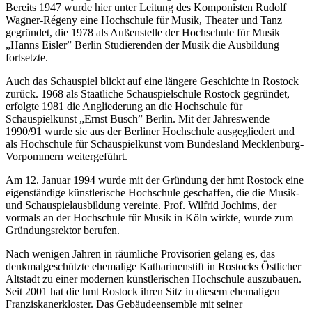
Bereits 1947 wurde hier unter Leitung des Komponisten Rudolf
Wagner-Régeny eine Hochschule für Musik, Theater und Tanz
gegründet, die 1978 als Außenstelle der Hochschule für Musik
„Hanns Eisler” Berlin Studierenden der Musik die Ausbildung
fortsetzte.
Auch das Schauspiel blickt auf eine längere Geschichte in Rostock
zurück. 1968 als Staatliche Schauspielschule Rostock gegründet,
erfolgte 1981 die Angliederung an die Hochschule für
Schauspielkunst „Ernst Busch” Berlin. Mit der Jahreswende
1990/91 wurde sie aus der Berliner Hochschule ausgegliedert und
als Hochschule für Schauspielkunst vom Bundesland Mecklenburg-
Vorpommern weitergeführt.
Am 12. Januar 1994 wurde mit der Gründung der hmt Rostock eine
eigenständige künstlerische Hochschule geschaffen, die die Musik-
und Schauspielausbildung vereinte. Prof. Wilfrid Jochims, der
vormals an der Hochschule für Musik in Köln wirkte, wurde zum
Gründungsrektor berufen.
Nach wenigen Jahren in räumliche Provisorien gelang es, das
denkmalgeschützte ehemalige Katharinenstift in Rostocks Östlicher
Altstadt zu einer modernen künstlerischen Hochschule auszubauen.
Seit 2001 hat die hmt Rostock ihren Sitz in diesem ehemaligen
Franziskanerkloster. Das Gebäudeensemble mit seiner