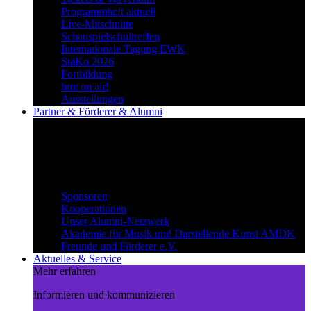
Programmheft aktuell
Live-Mitschnitte
Schauspielschultreffen
Internationale Tagung EWK
StäKo 2026
Fortbildung
hmt on air!
Ausstellungen
Partner & Förderer & Alumni
Synergien schaffen
Gemeinsam Wege beschreiten und
voneinander profitieren.
Partner & Förderer & Alumni
Sponsoren
Kooperationen
Unser Alumni-Netzwerk
Akademie für Musik und Darstellende Kunst AMDK
Freunde und Förderer e.V.
Aktuelles & Service
Mehr erfahren
Informieren und kommunizieren