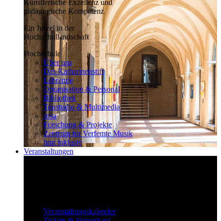
Künstlerische Exzellenz und
pädagogische Kompetenz
Ein Juwel in der
Hochschullandschaft
Hochschule
Über uns
Das Katharinenstift
Lehrende
Organisation & Personal
Bibliothek
Tonstudio & Multimedia
rosa
Forschung & Projekte
Zentrum für Verfemte Musik
hmt inklusiv
Veranstaltungen
Klassisch bis überraschend
Die vielfältigen Veranstaltungen locken
fast täglich ein großes Publikum.
Veranstaltungen
Veranstaltungskalender
Tickets & Vorverkauf