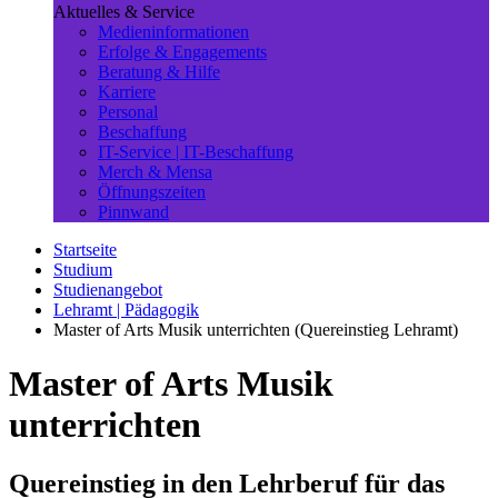
Aktuelles & Service
Medieninformationen
Erfolge & Engagements
Beratung & Hilfe
Karriere
Personal
Beschaffung
IT-Service | IT-Beschaffung
Merch & Mensa
Öffnungszeiten
Pinnwand
Startseite
Studium
Studienangebot
Lehramt | Pädagogik
Master of Arts Musik unterrichten (Quereinstieg Lehramt)
Master of Arts Musik
unterrichten
Quereinstieg in den Lehrberuf für das