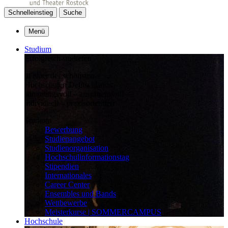
Schnelleinstieg
Suche
Menü
Studium
Erfolgreich studieren
in einer der schönsten
Hochschulen Deutschlands:
stimmungsvoll – anspruchsvoll –
individuell – praxisorientiert
Studium
Bewerbung
Studienangebot
Studienorganisation
Hochschulinformationstag
Stipendien
Internationales
Career Center
Ensembles und Bands
Wettbewerbe
Meisterkurse | SOMMERCAMPUS
Hochschule