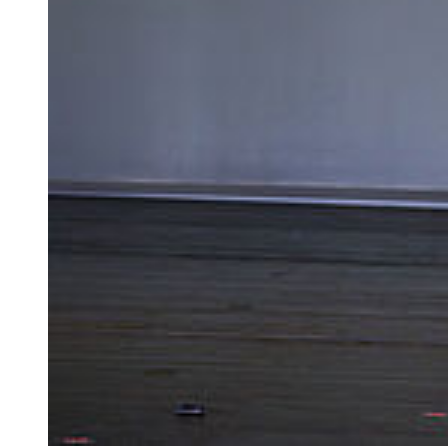
Welche Art von Berufserfahrung muss ich mitbringen und wie
ist diese nachzuweisen?
Sie müssen eine mindestens einjährige Berufserfahrung im
künstlerischen oder pädagogischen Bereich nachweisen, z. B. am
Theater, an Schulen, als freischaffende Künstler:in oder an anderen
Bildungs- oder Kultureinrichtungen. Sie kann auch aus mehreren
kurzfristigen Beschäftigungen bestehen. Einreichen können Sie
Arbeits- oder Honorarverträge, Gehalts- oder
Sozialversicherungsnachweise, Arbeitszeugnisse, Rezensionen oder
ähnliches. Die Nachweise über die Berufserfahrung sind den
Bewerbungsunterlagen beizufügen (siehe unter Anforderungen an
die Eignungsprüfung)
Welche Sprachnachweise muss ich vorlegen?
Ausländische Studierende müssen mindestens einen
Sprachnachweis Deutsch C1 vorlegen; empfohlen wird das
Sprachniveau C2.
Wie erlange ich die Lehrbefähigung für das Fach Theater bzw.
Musik, wenn ich bereits über ein 2. Staatsexamen verfüge?
Student*innen, die bereits das vollständige Lehramt für eine