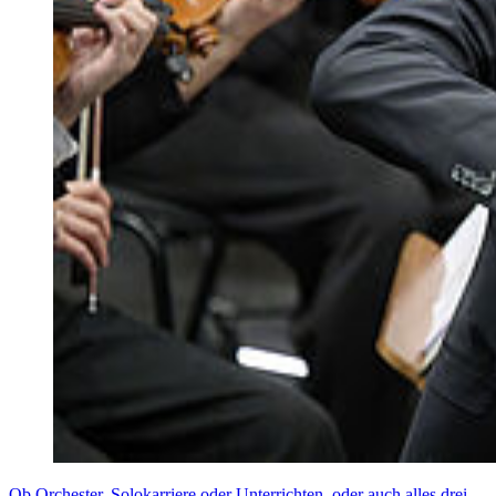
dies entspricht einem Arbeitsaufwand von 900 Stunden, der sich auf
22 Arbeitswochen im Semester verteilt. Arbeitsaufwand pro Woche:
ca. 40 Stunden.
Teilzeitstudium: Es werden pro Semester ca. 15 Leistungspunkte
erworben, dies entspricht einem Arbeitsaufwand von 450 Stunden,
der sich auf 22 Arbeitswochen im Semester verteilt. Arbeitsaufwand
pro Woche: ca. 20 Stunden.
Online-Unterricht findet montags zwischen 8 und 18 Uhr statt.
Kann ich im Anschluss direkt den
Vorbereitungsdienst/Referendariat absolvieren?
Der Abschluss ist ein Master of Arts, der
nicht
unmittelbar für das
Referendariat qualifiziert. Es ist nötig, im Anschluss an das Studium
das Quer- bzw. Seiteneinsteigerprogramm des jeweiligen
Bundeslands zu absolvieren. In Mecklenburg-Vorpommern ist dies
der
berufsbegleitende Vorbereitungsdienst.
In welchen Bundesländern wird der Abschluss anerkannt?
Eine verbindliche Auskunft können wir nur für Mecklenburg-
Vorpommern geben. Hier können Sie nach dem Studium den
berufsbegleitenden Vorbereitungsdienst
aufnehmen. In anderen
Bundesländern müssen Sie im Anschluss ebenfalls ein Quer- oder
Seiteneinsteigerprogramm absolvieren. Wir beraten Sie gerne
Ob Orchester, Solokarriere oder Unterrichten, oder auch alles drei.