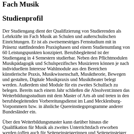
Fach Musik
Studienprofil
Der Studiengang dient der Qualifizierung von Studierenden als
Lehrkräfte im Fach Musik an Schulen und außerschulischen
Einrichtungen. Er ist als zweisemestriges Fernstudium mit in
Präsenz stattfindenden Praxisphasen und einem Studienumfang von
60 Leistungspunkten konzipiert. Berufsbegleitend ist der
Studiengang in 4 Semestern studierbar. Neben den Pflichtmodulen
Musikpädagogik und Schulspezifisches Musizieren können je nach
individuellem Interesse Wahlmodule aus den Bereichen
künstlerische Praxis, Musikwissenschaft, Musiktheorie, Bewegen
und gestalten, Digitale Musikpraxis und Musiktheater belegt
werden. Außerdem sind Module für ein zweites Schulfach zu
belegen. Bereits nach einem Jahr schließen die Absolvent:innen das
Weiterbildungsstudium mit dem Master of Arts ab und treten in den
berufsbegleitenden Vorbereitungsdienst im Land Mecklenburg-
Vorpommern bzw. in ähnliche Quereinstiegsprogramme anderer
Bundesländer ein.
Über den Weiterbildungsmaster kann darüber hinaus die
Qualifikation für Musik als zweites Unterrichtsfach erworben
werden (offen auch für Seiteneinsteigerinnen und Seiteneinsteiger